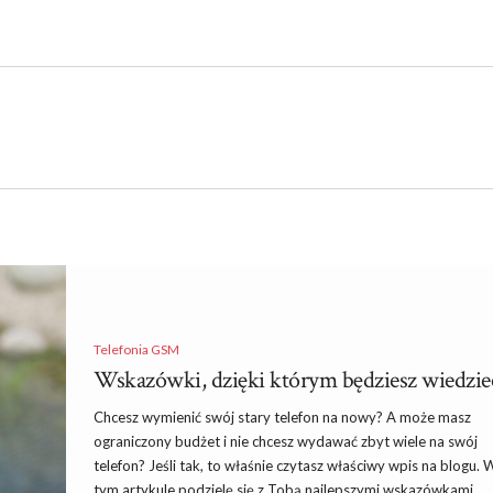
Telefonia GSM
Wskazówki, dzięki którym będziesz wiedzieć
Chcesz wymienić swój stary telefon na nowy? A może masz
ograniczony budżet i nie chcesz wydawać zbyt wiele na swój
telefon? Jeśli tak, to właśnie czytasz właściwy wpis na blogu. 
tym artykule podzielę się z Tobą najlepszymi wskazówkami