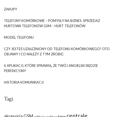
ZAKUPY
TELEFONY KOMÓRKOWE – POMYSŁY NA BIZNES. SPRZEDAŻ
HURTOWA TELEFONÓW GSM – HURT TELEFONÓW
MODEL TELEFONU
CZY JESTEŚ UZALEŻNIONY OD TELEFONU KOMÓRKOWEGO? OTO
OBJAWY I CO NALEŻY Z TYM ZROBIĆ.
6 APLIKACJI, KTÓRE SPRAWIĄ, ŻE TWÓJ ANGIELSKI BĘDZIE
PERFEKCYJNY
HISTORIA KOMUNIKACJI
Tagi
centrale
akcesoria GSM
bmw
aplikacja
audyt ux