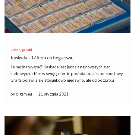
Z innej parafii
Kaskada – 12 liczb do bogactwa.
Ile można wygrać? Kaskada jest jedną z najnowszych gier
liczbowych, które w swojej ofercie posiada totalizator sportowy.
Gra ta pojawiła się stosunkowo niedawno, ale od początku
swojego istnienia budzi nie lada emocje. Gracze bardzo chętnie
typują liczby w kaskadzie, gdyż jej wyjątkowy charakter zachęca
by x-gsm.eu
-
21 stycznia 2021
do […]