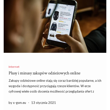
Internet
Plusy i minusy zakupów odzieżowych online
Zakupy odzieżowe online stają się coraz bardziej popularne, a ich
wygoda i dostępność przyciągają rzesze klientów. W erze
cyfrowej wiele osób docenia możliwość przeglądania ofert z
własnego domu, oszczędzając czas i unikając tłumów w sklepach.
Jednak, mimo licznych korzyści, zakupy przez internet niosą ze
by x-gsm.eu
-
13 stycznia 2021
sobą […]