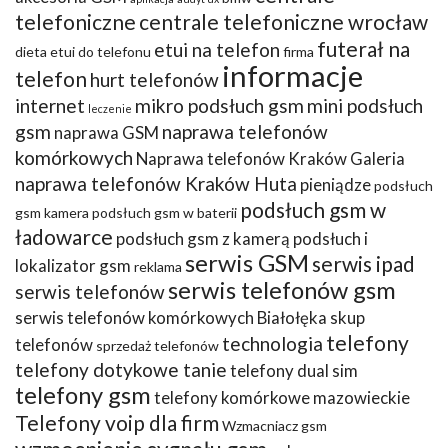
telefoniczne
centrale telefoniczne wrocław
futerał na
etui na telefon
dieta
etui do telefonu
firma
informacje
telefon
hurt telefonów
internet
mikro podsłuch gsm
mini podsłuch
leczenie
gsm
naprawa telefonów
naprawa GSM
komórkowych
Naprawa telefonów Kraków Galeria
naprawa telefonów Kraków Huta
pieniądze
podsłuch
podsłuch gsm w
gsm kamera
podsłuch gsm w baterii
ładowarce
podsłuch gsm z kamerą
podsłuch i
serwis GSM
serwis ipad
lokalizator gsm
reklama
serwis telefonów gsm
serwis telefonów
serwis telefonów komórkowych Białołęka
skup
telefony
technologia
telefonów
sprzedaż telefonów
telefony dotykowe tanie
telefony dual sim
telefony gsm
telefony komórkowe mazowieckie
Telefony voip dla firm
Wzmacniacz gsm