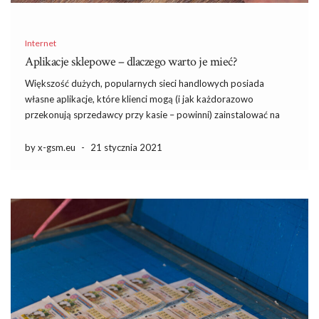
Internet
Aplikacje sklepowe – dlaczego warto je mieć?
Większość dużych, popularnych sieci handlowych posiada
własne aplikacje, które klienci mogą (i jak każdorazowo
przekonują sprzedawcy przy kasie – powinni) zainstalować na
swoich telefonach. Ich rolą jest szeroko pojęta promocja danej
marki i produktów, które oferuje. Czy aplikacje te mają jednak
by x-gsm.eu
-
21 stycznia 2021
zastosowanie z punktu widzenia […]