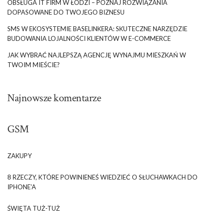
OBSŁUGA IT FIRM W ŁODZI – POZNAJ ROZWIĄZANIA
DOPASOWANE DO TWOJEGO BIZNESU
SMS W EKOSYSTEMIE BASELINKERA: SKUTECZNE NARZĘDZIE
BUDOWANIA LOJALNOŚCI KLIENTÓW W E-COMMERCE
JAK WYBRAĆ NAJLEPSZĄ AGENCJĘ WYNAJMU MIESZKAŃ W
TWOIM MIEŚCIE?
Najnowsze komentarze
GSM
ZAKUPY
8 RZECZY, KTÓRE POWINIENEŚ WIEDZIEĆ O SŁUCHAWKACH DO
IPHONE’A
ŚWIĘTA TUŻ-TUŻ