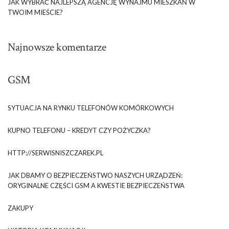
JAK WYBRAĆ NAJLEPSZĄ AGENCJĘ WYNAJMU MIESZKAŃ W
TWOIM MIEŚCIE?
Najnowsze komentarze
GSM
SYTUACJA NA RYNKU TELEFONÓW KOMÓRKOWYCH
KUPNO TELEFONU – KREDYT CZY POŻYCZKA?
HTTP://SERWISNISZCZAREK.PL
JAK DBAMY O BEZPIECZEŃSTWO NASZYCH URZĄDZEŃ:
ORYGINALNE CZĘŚCI GSM A KWESTIE BEZPIECZEŃSTWA
ZAKUPY