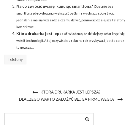
Na co zwrócić uwagę, kupując smartfona?
Obecnie bez
smartfona zdecydowana większość osób nie wyobraża sobie życia,
jednak nie ma się w zasadzie czemu dziwić, ponieważ dzisiejsze telefony
komórkowe...
Która drukarka jest lepsza?
Wiadomo, że dzisiejszy świat kręci się
wokół technologii. A tej oczywiście z roku na rok przybywa. I jest to coraz
to nowsza....
Telefony
KTÓRA DRUKARKA JEST LEPSZA?
DLACZEGO WARTO ZAŁOŻYĆ BLOGA FIRMOWEGO?