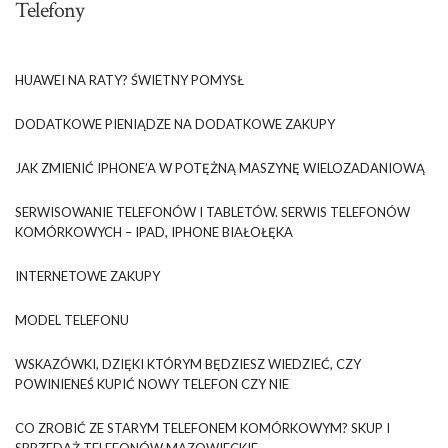
Telefony
HUAWEI NA RATY? ŚWIETNY POMYSŁ
DODATKOWE PIENIĄDZE NA DODATKOWE ZAKUPY
JAK ZMIENIĆ IPHONE’A W POTĘŻNĄ MASZYNĘ WIELOZADANIOWĄ
SERWISOWANIE TELEFONÓW I TABLETÓW. SERWIS TELEFONÓW
KOMÓRKOWYCH – IPAD, IPHONE BIAŁOŁĘKA
INTERNETOWE ZAKUPY
MODEL TELEFONU
WSKAZÓWKI, DZIĘKI KTÓRYM BĘDZIESZ WIEDZIEĆ, CZY
POWINIENEŚ KUPIĆ NOWY TELEFON CZY NIE
CO ZROBIĆ ZE STARYM TELEFONEM KOMÓRKOWYM? SKUP I
SPRZEDAŻ TELEFONÓW MAZOWIECKIE