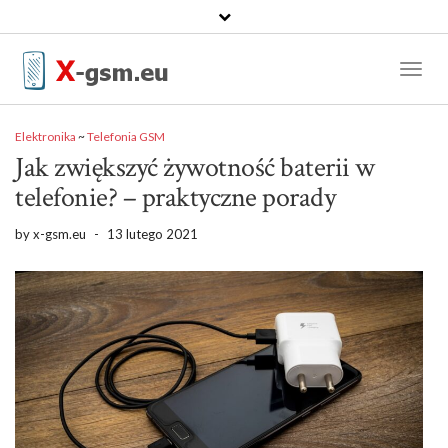
Toggl
Naviga
Elektronika
~
Telefonia GSM
Jak zwiększyć żywotność baterii w
telefonie? – praktyczne porady
by
x-gsm.eu
-
13 lutego 2021