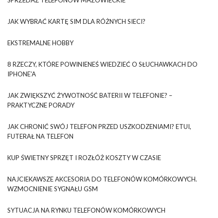
JAK WYBRAĆ KARTĘ SIM DLA RÓŻNYCH SIECI?
EKSTREMALNE HOBBY
8 RZECZY, KTÓRE POWINIENEŚ WIEDZIEĆ O SŁUCHAWKACH DO
IPHONE’A
JAK ZWIĘKSZYĆ ŻYWOTNOŚĆ BATERII W TELEFONIE? –
PRAKTYCZNE PORADY
JAK CHRONIĆ SWÓJ TELEFON PRZED USZKODZENIAMI? ETUI,
FUTERAŁ NA TELEFON
KUP ŚWIETNY SPRZĘT I ROZŁÓŻ KOSZTY W CZASIE
NAJCIEKAWSZE AKCESORIA DO TELEFONÓW KOMÓRKOWYCH.
WZMOCNIENIE SYGNAŁU GSM
SYTUACJA NA RYNKU TELEFONÓW KOMÓRKOWYCH