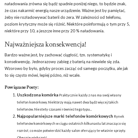
naładowania zrówna się bądź spadnie poniżej niego, to będzie znak,
że czas nakarmić energią nasze urządzenie. Ważne jest by pamiętać,
żeby nie rozładowywać baterii do zera. W zależności od telefonu,
poziom krytyczny może się różnić. Niektóre poinformują o tym przy 5,
niektóre przy 10, a jeszcze inne przy 20 % naładowania.
Najważniejsza konsekwencja!
Bardzo ważne jest, by zachować ciągłość, tzn. systematykę i
konsekwencję. Jednorazowy zabieg z baterią na niewiele się zda.
Wzorowo by było, gdyby proces zacząć od samego początku, ale jak
to się często mówi, lepiej późno, niż wcale.
Powiązane Posty:
Uszkodzona komórka
Praktycznie każdy z nas ma swój własny
telefon komórkowy. Niektórzy mają nawet dwa bądź więcej takich
telefonów. Niestety czasami również tego typu...
Najpopularniejsze marki telefonów komórkowych
Rynek
telefonów komórkowych w ciągu ostatnich kilkunastu lat znacząco się
rozrósł, co może potwierdzić każdy salon oferujący te właśnie sprzęty.
Obecnie większość...