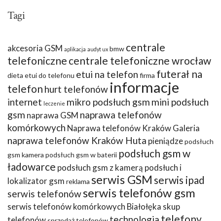
Tagi
centrale
akcesoria GSM
bmw
aplikacja
audyt ux
telefoniczne
centrale telefoniczne wrocław
futerał na
etui na telefon
dieta
etui do telefonu
firma
informacje
telefon
hurt telefonów
internet
mikro podsłuch gsm
mini podsłuch
leczenie
gsm
naprawa telefonów
naprawa GSM
komórkowych
Naprawa telefonów Kraków Galeria
naprawa telefonów Kraków Huta
pieniądze
podsłuch
podsłuch gsm w
gsm kamera
podsłuch gsm w baterii
ładowarce
podsłuch gsm z kamerą
podsłuch i
serwis GSM
serwis ipad
lokalizator gsm
reklama
serwis telefonów gsm
serwis telefonów
serwis telefonów komórkowych Białołęka
skup
telefony
technologia
telefonów
sprzedaż telefonów