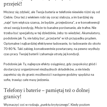
przejeść!
Możesz się zdziwić, ale Twoja bateria w telefonie niewiele różni się od
Ciebie. Ona też z wiekiem robi się coraz słabsza, a im bardziej się
„naje” tym większa szansa, że będzie „przejedzona”, a w konsekwencji
straci swoją kondycję. Może to banalne porównanie, ale trafne. Nie
trzeba być specjalistą w tej dziedzinie, żeby to wiedzieć. Akumulatory,
podobnie jak Ty, nie lubią być „przeżarte” w ich przypadku prądem.
Optymalne i najbardziej efektywne ładowanie, to ładowanie do około
70-80 %. Taki zabieg, konsekwentnie powtarzany, na pewno wydłuży
czas pracy Twojej baterii i zahamuje utratę jej kondycji.
Podobnie jak Ty, najlepsze efekty osiągniesz, gdy zaspokoisz głód i
dostarczysz organizmowi niezbędnych składników, a nie kiedy
zapełnisz się do granic możliwości i następne godziny spędzisz na
sofie, trawiąc całe masy jedzenia.
Telefony i baterie – pamiętaj też o dolnej
granicy!
Wyznaczyć coś w rodzaju „punktu krytycznego”. Kiedy poziom