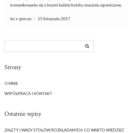
komunikowaniu się z innymi ludźmi byłyby znacznie ograniczone,
nie mówiąc już o rzeczach takich jak dostęp do internetu oraz
informacji. Każdy z nas powinien zatem zainwestować w dobry
by x-gsm.eu
-
15 listopada 2017
telefon […]
Strony
O MNIE
WSPÓŁPRACA I KONTAKT
Ostatnie wpisy
ZALETY I WADY STOŁÓW ROZKŁADANYCH: CO WARTO WIEDZIEĆ