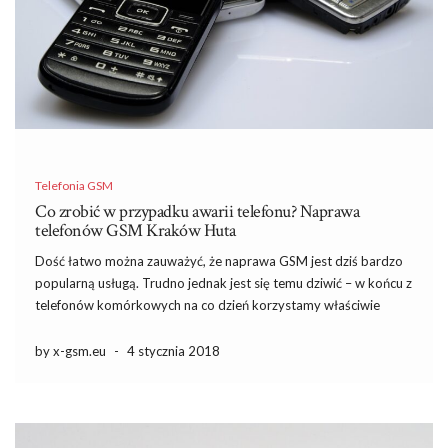
Telefonia GSM
Co zrobić w przypadku awarii telefonu? Naprawa
telefonów GSM Kraków Huta
Dość łatwo można zauważyć, że naprawa GSM jest dziś bardzo
popularną usługą. Trudno jednak jest się temu dziwić – w końcu z
telefonów komórkowych na co dzień korzystamy właściwie
wszyscy. Normalne funkcjonowanie we współczesnym świecie
byłoby bez ich pomocy niemalże niemożliwe, bowiem nie służą
by x-gsm.eu
-
4 stycznia 2018
nam […]