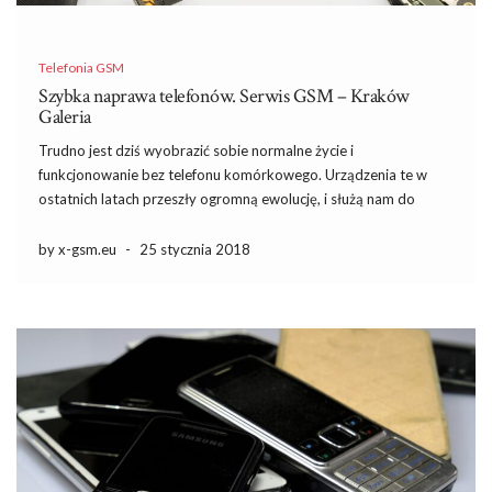
Telefonia GSM
Szybka naprawa telefonów. Serwis GSM – Kraków
Galeria
Trudno jest dziś wyobrazić sobie normalne życie i
funkcjonowanie bez telefonu komórkowego. Urządzenia te w
ostatnich latach przeszły ogromną ewolucję, i służą nam do
znacznie szerszych zadań niż samo wysyłanie wiadomości czy
wykonywanie połączeń. Na rynku dostępny jest szeroki wybór
by x-gsm.eu
-
25 stycznia 2018
najróżniejszych modeli, dzięki czemu każdy […]