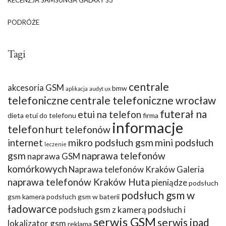
PODRÓŻE
Tagi
centrale
akcesoria GSM
bmw
aplikacja
audyt ux
telefoniczne
centrale telefoniczne wrocław
futerał na
etui na telefon
dieta
etui do telefonu
firma
informacje
telefon
hurt telefonów
internet
mikro podsłuch gsm
mini podsłuch
leczenie
gsm
naprawa telefonów
naprawa GSM
komórkowych
Naprawa telefonów Kraków Galeria
naprawa telefonów Kraków Huta
pieniądze
podsłuch
podsłuch gsm w
gsm kamera
podsłuch gsm w baterii
ładowarce
podsłuch gsm z kamerą
podsłuch i
serwis GSM
serwis ipad
lokalizator gsm
reklama