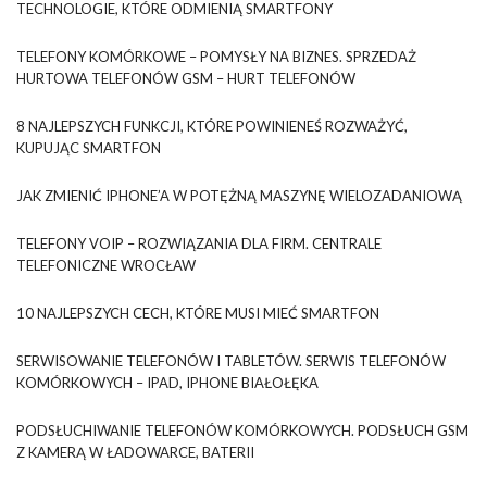
TECHNOLOGIE, KTÓRE ODMIENIĄ SMARTFONY
TELEFONY KOMÓRKOWE – POMYSŁY NA BIZNES. SPRZEDAŻ
HURTOWA TELEFONÓW GSM – HURT TELEFONÓW
8 NAJLEPSZYCH FUNKCJI, KTÓRE POWINIENEŚ ROZWAŻYĆ,
KUPUJĄC SMARTFON
JAK ZMIENIĆ IPHONE’A W POTĘŻNĄ MASZYNĘ WIELOZADANIOWĄ
TELEFONY VOIP – ROZWIĄZANIA DLA FIRM. CENTRALE
TELEFONICZNE WROCŁAW
10 NAJLEPSZYCH CECH, KTÓRE MUSI MIEĆ SMARTFON
SERWISOWANIE TELEFONÓW I TABLETÓW. SERWIS TELEFONÓW
KOMÓRKOWYCH – IPAD, IPHONE BIAŁOŁĘKA
PODSŁUCHIWANIE TELEFONÓW KOMÓRKOWYCH. PODSŁUCH GSM
Z KAMERĄ W ŁADOWARCE, BATERII