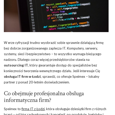
W erze cyfryzacji trudno wyobrazić sobie sprawnie działającą firmę
bez dobrze zorganizowanego zaplecza IT. Komputery, serwery,
systemy, sieci i bezpieczeństwo – to wszystko wymaga bieżącego
nadzoru. Dlatego coraz więcej przedsiębiorców stawia na
outsourcing IT
, który gwarantuje dostęp do specjalistów bez
konieczności tworzenia wewnętrznego działu. Jeśli interesuje Cię
obsługa IT firm w Łodzi
, sprawdź, co oferuje Speimex – lokalny
partner z ponad 20-letnim doświadczeniem.
Co obejmuje profesjonalna obsługa
informatyczna firm?
Speimex to
firma IT z Łodzi
, która obsługuje dziesiątki firm z różnych
branż – od biur rachunkowych i kancelarii, po produkcję, logistykę i