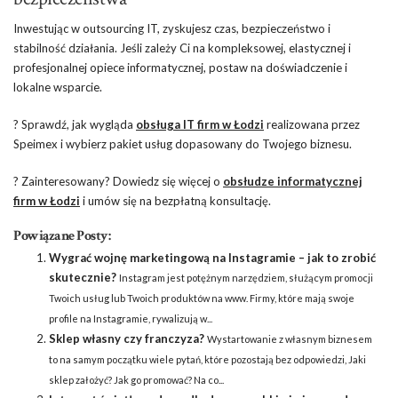
Inwestując w outsourcing IT, zyskujesz czas, bezpieczeństwo i
stabilność działania. Jeśli zależy Ci na kompleksowej, elastycznej i
profesjonalnej opiece informatycznej, postaw na doświadczenie i
lokalne wsparcie.
? Sprawdź, jak wygląda
obsługa IT firm w Łodzi
realizowana przez
Speimex i wybierz pakiet usług dopasowany do Twojego biznesu.
? Zainteresowany? Dowiedz się więcej o
obsłudze informatycznej
firm w Łodzi
i umów się na bezpłatną konsultację.
Powiązane Posty:
Wygrać wojnę marketingową na Instagramie – jak to zrobić
skutecznie?
Instagram jest potężnym narzędziem, służącym promocji
Twoich usług lub Twoich produktów na www. Firmy, które mają swoje
profile na Instagramie, rywalizują w...
Sklep własny czy franczyza?
Wystartowanie z własnym biznesem
to na samym początku wiele pytań, które pozostają bez odpowiedzi, Jaki
sklep założyć? Jak go promować? Na co...