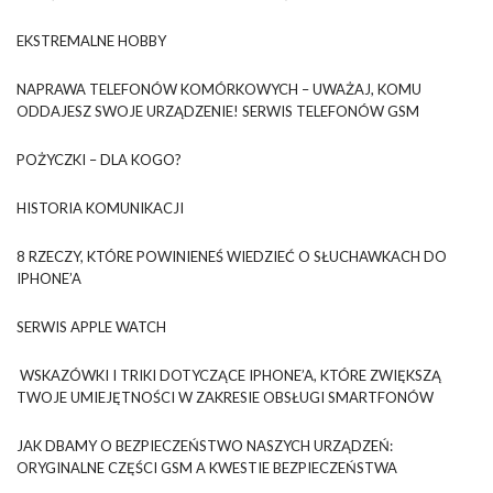
EKSTREMALNE HOBBY
NAPRAWA TELEFONÓW KOMÓRKOWYCH – UWAŻAJ, KOMU
ODDAJESZ SWOJE URZĄDZENIE! SERWIS TELEFONÓW GSM
POŻYCZKI – DLA KOGO?
HISTORIA KOMUNIKACJI
8 RZECZY, KTÓRE POWINIENEŚ WIEDZIEĆ O SŁUCHAWKACH DO
IPHONE’A
SERWIS APPLE WATCH
WSKAZÓWKI I TRIKI DOTYCZĄCE IPHONE’A, KTÓRE ZWIĘKSZĄ
TWOJE UMIEJĘTNOŚCI W ZAKRESIE OBSŁUGI SMARTFONÓW
JAK DBAMY O BEZPIECZEŃSTWO NASZYCH URZĄDZEŃ:
ORYGINALNE CZĘŚCI GSM A KWESTIE BEZPIECZEŃSTWA