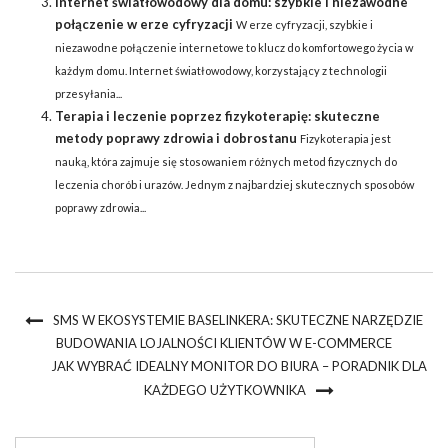
Internet światłowodowy dla domu: szybkie i niezawodne
połączenie w erze cyfryzacji
W erze cyfryzacji, szybkie i
niezawodne połączenie internetowe to klucz do komfortowego życia w
każdym domu. Internet światłowodowy, korzystający z technologii
przesyłania...
Terapia i leczenie poprzez fizykoterapię: skuteczne
metody poprawy zdrowia i dobrostanu
Fizykoterapia jest
nauką, która zajmuje się stosowaniem różnych metod fizycznych do
leczenia chorób i urazów. Jednym z najbardziej skutecznych sposobów
poprawy zdrowia...
SMS W EKOSYSTEMIE BASELINKERA: SKUTECZNE NARZĘDZIE
BUDOWANIA LOJALNOŚCI KLIENTÓW W E-COMMERCE
JAK WYBRAĆ IDEALNY MONITOR DO BIURA – PORADNIK DLA
KAŻDEGO UŻYTKOWNIKA