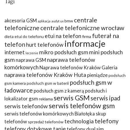
Tagi
centrale
akcesoria GSM
bmw
aplikacja
audyt ux
telefoniczne
centrale telefoniczne wrocław
futerał na
etui na telefon
dieta
etui do telefonu
firma
informacje
telefon
hurt telefonów
internet
mikro podsłuch gsm
mini podsłuch
leczenie
gsm
naprawa telefonów
naprawa GSM
komórkowych
Naprawa telefonów Kraków Galeria
naprawa telefonów Kraków Huta
pieniądze
podsłuch
podsłuch gsm w
gsm kamera
podsłuch gsm w baterii
ładowarce
podsłuch gsm z kamerą
podsłuch i
serwis GSM
serwis ipad
lokalizator gsm
reklama
serwis telefonów gsm
serwis telefonów
serwis telefonów komórkowych Białołęka
skup
telefony
technologia
telefonów
sprzedaż telefonów
telefony dotykowe tanie
telefony dual sim