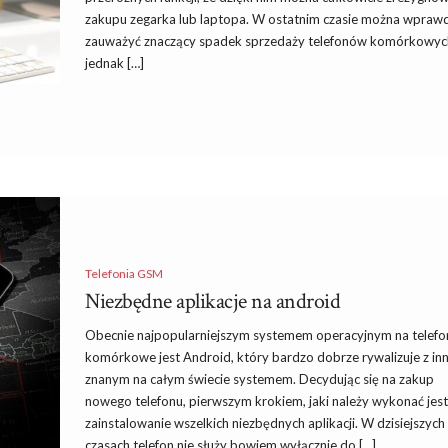
zakupu zegarka lub laptopa. W ostatnim czasie można wpraw
zauważyć znaczący spadek sprzedaży telefonów komórkowyc
jednak […]
Telefonia GSM
Niezbędne aplikacje na android
Obecnie najpopularniejszym systemem operacyjnym na telefo
komórkowe jest Android, który bardzo dobrze rywalizuje z i
znanym na całym świecie systemem. Decydując się na zakup
nowego telefonu, pierwszym krokiem, jaki należy wykonać jes
zainstalowanie wszelkich niezbędnych aplikacji. W dzisiejszych
czasach telefon nie służy bowiem wyłącznie do […]