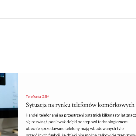
Telefonia GSM
Sytuacja na rynku telefonów komórkowych
Handel telefonami na przestrzeni ostatnich kilkunasty lat znac
się rozwinął, ponieważ dzięki postępowi technologicznemu
obecnie sprzedawane telefony mają wbudowanych tyle
przeróżnych funkcji, że dzięki nim można całkowicie zrezygnow