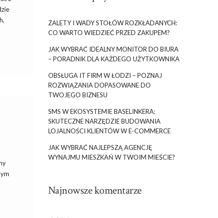
dzie
h,
ZALETY I WADY STOŁÓW ROZKŁADANYCH:
CO WARTO WIEDZIEĆ PRZED ZAKUPEM?
JAK WYBRAĆ IDEALNY MONITOR DO BIURA
– PORADNIK DLA KAŻDEGO UŻYTKOWNIKA
OBSŁUGA IT FIRM W ŁODZI – POZNAJ
ROZWIĄZANIA DOPASOWANE DO
TWOJEGO BIZNESU
SMS W EKOSYSTEMIE BASELINKERA:
SKUTECZNE NARZĘDZIE BUDOWANIA
LOJALNOŚCI KLIENTÓW W E-COMMERCE
JAK WYBRAĆ NAJLEPSZĄ AGENCJĘ
WYNAJMU MIESZKAŃ W TWOIM MIEŚCIE?
ny
nnym
Najnowsze komentarze
t