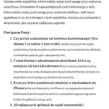
Istnieje wiele aspektów, które należy wziąć pod uwagę przy wyborze
smartfona. Omówiłem 8 najważniejszych cech i informacje o nich,
które należy wziąć pod uwagę przy wyborze telefonu. Jeśli masz
wątpliwości co do któregoś z tych aspektów, możesz porozmawiać z
ekspertami, aby uzyskać najlepsze sugestie.
Powiązane Posty:
Czy jesteś uzależniony od telefonu komórkowego? Oto
objawy i co należy z tym zrobić.
Każdy z nas jest od czegoś
uzależniony; każdy ma jakieś uzależnienie, czy to od jedzenia, alkoholu,
narkotyków, palenia, gier, zakupów itp. Nie...
7 smartfonów z wbudowanymi głośnikami, które są
mniejsze niż karta kredytowa
Wraz z rosnącą popularnością
smartfonów na rynku dostępna jest duża liczba telefonów. Jednak nie
wszystkie z nich nadają się idealnie do noszenia...
8 rzeczy, które powinieneś wiedzieć o słuchawkach do
iPhone’a
Nie jest tajemnicą, że iPhone’y są najpopularniejszymi
telefonami komórkowymi na świecie, a powodem tego jest ogromna
liczba ich aplikacji i usług. Jeśli...
10 najlepszych aplikacji do nauki matematyki i