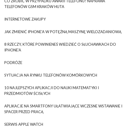
CO ZROBIĆ W PRZYPADKU AWARII TELEFONU? NAPRAWA
TELEFONÓW GSM KRAKÓW HUTA
INTERNETOWE ZAKUPY
JAK ZMIENIĆ IPHONE’A W POTĘŻNĄ MASZYNĘ WIELOZADANIOWĄ
8 RZECZY, KTÓRE POWINIENEŚ WIEDZIEĆ O SŁUCHAWKACH DO
IPHONE’A
PODRÓŻE
SYTUACJA NA RYNKU TELEFONÓW KOMÓRKOWYCH
10 NAJLEPSZYCH APLIKACJI DO NAUKI MATEMATYKI I
PRZEDMIOTÓW ŚCISŁYCH
APLIKACJE NA SMARTFONY UŁATWIAJĄCE WCZESNE WSTAWANIE I
SPACER PRZED PRACĄ
SERWIS APPLE WATCH