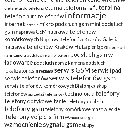
futerał na
etui na telefon
dieta
etui do telefonu
firma
informacje
telefon
hurt telefonów
internet
mikro podsłuch gsm
mini podsłuch
leczenie
gsm
naprawa telefonów
naprawa GSM
komórkowych
Naprawa telefonów Kraków Galeria
naprawa telefonów Kraków Huta
pieniądze
podsłuch
podsłuch gsm w
gsm kamera
podsłuch gsm w baterii
ładowarce
podsłuch gsm z kamerą
podsłuch i
serwis GSM
serwis ipad
lokalizator gsm
reklama
serwis telefonów gsm
serwis telefonów
serwis telefonów komórkowych Białołęka
skup
telefony
technologia
telefonów
sprzedaż telefonów
telefony dotykowe tanie
telefony dual sim
telefony gsm
telefony komórkowe mazowieckie
Telefony voip dla firm
Wzmacniacz gsm
wzmocnienie sygnału gsm
zakupy