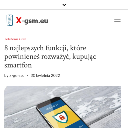
Toggl
Naviga
Telefonia GSM
8 najlepszych funkcji, które
powinieneś rozważyć, kupując
smartfon
by
x-gsm.eu
-
30 kwietnia 2022