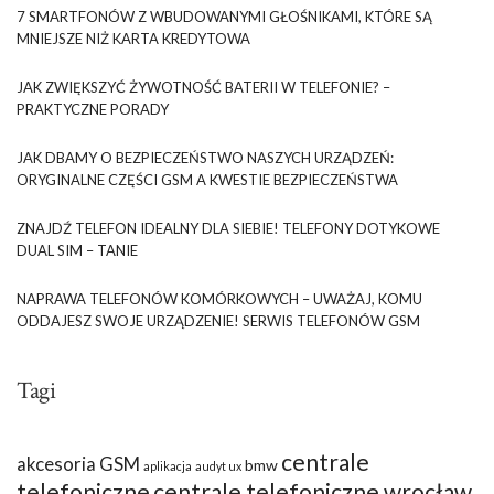
7 SMARTFONÓW Z WBUDOWANYMI GŁOŚNIKAMI, KTÓRE SĄ
MNIEJSZE NIŻ KARTA KREDYTOWA
JAK ZWIĘKSZYĆ ŻYWOTNOŚĆ BATERII W TELEFONIE? –
PRAKTYCZNE PORADY
JAK DBAMY O BEZPIECZEŃSTWO NASZYCH URZĄDZEŃ:
ORYGINALNE CZĘŚCI GSM A KWESTIE BEZPIECZEŃSTWA
ZNAJDŹ TELEFON IDEALNY DLA SIEBIE! TELEFONY DOTYKOWE
DUAL SIM – TANIE
NAPRAWA TELEFONÓW KOMÓRKOWYCH – UWAŻAJ, KOMU
ODDAJESZ SWOJE URZĄDZENIE! SERWIS TELEFONÓW GSM
Tagi
centrale
akcesoria GSM
bmw
aplikacja
audyt ux
telefoniczne
centrale telefoniczne wrocław