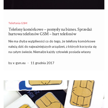
Telefonia GSM
Telefony komórkowe – pomysły na biznes. Sprzedaż
hurtowa telefonów GSM – hurt telefonów
Nie ma chyba wątpliwości co do tego, że telefony komórkowe
należą dziś do najważniejszych urządzeń, z których korzysta się
na całym świecie. Niemalże każdy człowiek posiada własny
telefon, zatem można powiedzieć, że wynalazek ten dosłownie
odmienił naszą rzeczywistość. Cała branża związana z tymi
by x-gsm.eu
-
11 grudnia 2017
telefonami jest […]