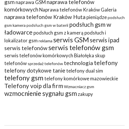
gsm
naprawa telefonów
naprawa GSM
komórkowych
Naprawa telefonów Kraków Galeria
naprawa telefonów Kraków Huta
pieniądze
podsłuch
podsłuch gsm w
gsm kamera
podsłuch gsm w baterii
ładowarce
podsłuch gsm z kamerą
podsłuch i
serwis GSM
serwis ipad
lokalizator gsm
reklama
serwis telefonów gsm
serwis telefonów
serwis telefonów komórkowych Białołęka
skup
telefony
technologia
telefonów
sprzedaż telefonów
telefony dotykowe tanie
telefony dual sim
telefony gsm
telefony komórkowe mazowieckie
Telefony voip dla firm
Wzmacniacz gsm
wzmocnienie sygnału gsm
zakupy