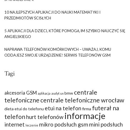
10 NAJLEPSZYCH APLIKACJI DO NAUKI MATEMATYKI I
PRZEDMIOTÓW ŚCISŁYCH
5 APLIKACJI DLA DZIECI, KTÓRE POMOGĄ IM SZYBKO NAUCZYĆ SIĘ
ANGIELSKIEGO
NAPRAWA TELEFONÓW KOMÓRKOWYCH – UWAŻAJ, KOMU
ODDAJESZ SWOJE URZĄDZENIE! SERWIS TELEFONÓW GSM
Tagi
centrale
akcesoria GSM
bmw
aplikacja
audyt ux
telefoniczne
centrale telefoniczne wrocław
futerał na
etui na telefon
dieta
etui do telefonu
firma
informacje
telefon
hurt telefonów
internet
mikro podsłuch gsm
mini podsłuch
leczenie