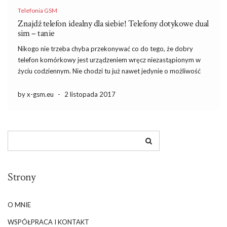
Telefonia GSM
Znajdź telefon idealny dla siebie! Telefony dotykowe dual
sim – tanie
Nikogo nie trzeba chyba przekonywać co do tego, że dobry
telefon komórkowy jest urządzeniem wręcz niezastąpionym w
życiu codziennym. Nie chodzi tu już nawet jedynie o możliwość
dzwonienia czy wysyłania wiadomości. Współczesne telefony
mają całe mnóstwo różnych funkcji, przez co mogą nam służyć na
by x-gsm.eu
-
2 listopada 2017
naprawdę […]
Strony
O MNIE
WSPÓŁPRACA I KONTAKT