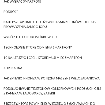
JAK WYBRAĆ SMARTFON?
PODRÓŻE
NAJLEPSZE APLIKACJE DO UŻYWANIA SMARTFONÓW PODCZAS
PROWADZENIA SAMOCHODU
WYBÓR TELEFONU KOMÓRKOWEGO
TECHNOLOGIE, KTÓRE ODMIENIĄ SMARTFONY
10 NAJLEPSZYCH CECH, KTÓRE MUSI MIEĆ SMARTFON
ADRENALINA
JAK ZMIENIĆ IPHONE’A W POTĘŻNĄ MASZYNĘ WIELOZADANIOWĄ
PODSŁUCHIWANIE TELEFONÓW KOMÓRKOWYCH. PODSŁUCH GSM
Z KAMERĄ W ŁADOWARCE, BATERII
8 RZECZY, KTÓRE POWINIENEŚ WIEDZIEĆ O SŁUCHAWKACH DO