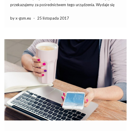
przekazujemy za pośrednictwem tego urządzenia. Wydaje się
nam, że są one w pełni zabezpieczone i nikt poza nami nie ma do
nich żadnego dostępu. Tymczasem rzeczy takie jak mini
by x-gsm.eu
-
25 listopada 2017
podsłuch GSM […]