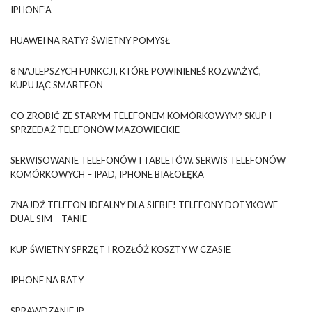
IPHONE’A
HUAWEI NA RATY? ŚWIETNY POMYSŁ
8 NAJLEPSZYCH FUNKCJI, KTÓRE POWINIENEŚ ROZWAŻYĆ,
KUPUJĄC SMARTFON
CO ZROBIĆ ZE STARYM TELEFONEM KOMÓRKOWYM? SKUP I
SPRZEDAŻ TELEFONÓW MAZOWIECKIE
SERWISOWANIE TELEFONÓW I TABLETÓW. SERWIS TELEFONÓW
KOMÓRKOWYCH – IPAD, IPHONE BIAŁOŁĘKA
ZNAJDŹ TELEFON IDEALNY DLA SIEBIE! TELEFONY DOTYKOWE
DUAL SIM – TANIE
KUP ŚWIETNY SPRZĘT I ROZŁÓŻ KOSZTY W CZASIE
IPHONE NA RATY
SPRAWDZANIE IP