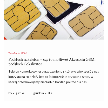
Telefonia GSM
Podsłuch na telefon – czy to możliwe? Akcesoria GSM:
podsłuch i lokalizator
Telefon komórkowy jest urządzeniem, z którego większość z nas
korzysta na co dzień. Jest to jednocześnie prywatna rzecz, w
której przechowujemy nierzadko bardzo poufne dla nas
informacje. Istnieją jednak różne sposoby na śledzenie telefonów
komórkowych innych ludzi i sprawdzanie, do jakich aktywności
by x-gsm.eu
-
3 grudnia 2017
najczęściej są one […]