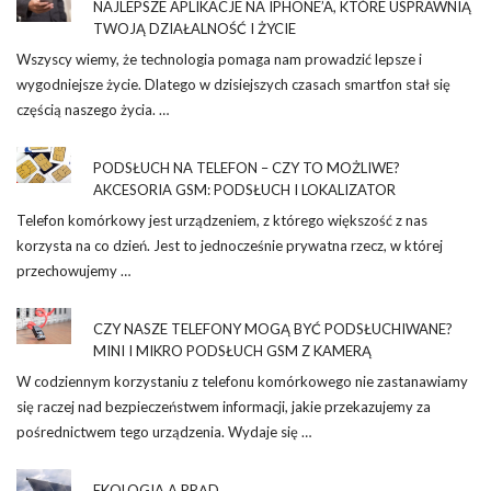
NAJLEPSZE APLIKACJE NA IPHONE’A, KTÓRE USPRAWNIĄ
TWOJĄ DZIAŁALNOŚĆ I ŻYCIE
Wszyscy wiemy, że technologia pomaga nam prowadzić lepsze i
wygodniejsze życie. Dlatego w dzisiejszych czasach smartfon stał się
częścią naszego życia. …
PODSŁUCH NA TELEFON – CZY TO MOŻLIWE?
AKCESORIA GSM: PODSŁUCH I LOKALIZATOR
Telefon komórkowy jest urządzeniem, z którego większość z nas
korzysta na co dzień. Jest to jednocześnie prywatna rzecz, w której
przechowujemy …
CZY NASZE TELEFONY MOGĄ BYĆ PODSŁUCHIWANE?
MINI I MIKRO PODSŁUCH GSM Z KAMERĄ
W codziennym korzystaniu z telefonu komórkowego nie zastanawiamy
się raczej nad bezpieczeństwem informacji, jakie przekazujemy za
pośrednictwem tego urządzenia. Wydaje się …
EKOLOGIA A PRĄD