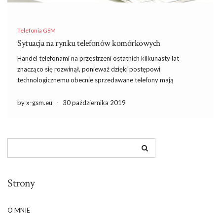
Telefonia GSM
Sytuacja na rynku telefonów komórkowych
Handel telefonami na przestrzeni ostatnich kilkunasty lat
znacząco się rozwinął, ponieważ dzięki postępowi
technologicznemu obecnie sprzedawane telefony mają
wbudowanych tyle przeróżnych funkcji, że dzięki nim można
całkowicie zrezygnować z zakupu zegarka lub laptopa. W
by x-gsm.eu
-
30 października 2019
ostatnim czasie można wprawdzie zauważyć znaczący spadek
sprzedaży telefonów komórkowych, jednak […]
Strony
O MNIE