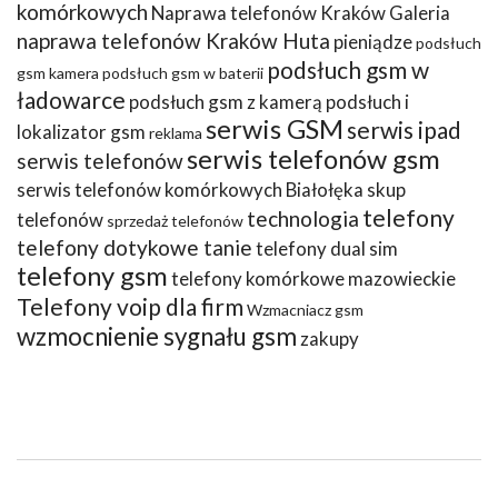
komórkowych
Naprawa telefonów Kraków Galeria
naprawa telefonów Kraków Huta
pieniądze
podsłuch
podsłuch gsm w
gsm kamera
podsłuch gsm w baterii
ładowarce
podsłuch gsm z kamerą
podsłuch i
serwis GSM
serwis ipad
lokalizator gsm
reklama
serwis telefonów gsm
serwis telefonów
serwis telefonów komórkowych Białołęka
skup
telefony
technologia
telefonów
sprzedaż telefonów
telefony dotykowe tanie
telefony dual sim
telefony gsm
telefony komórkowe mazowieckie
Telefony voip dla firm
Wzmacniacz gsm
wzmocnienie sygnału gsm
zakupy