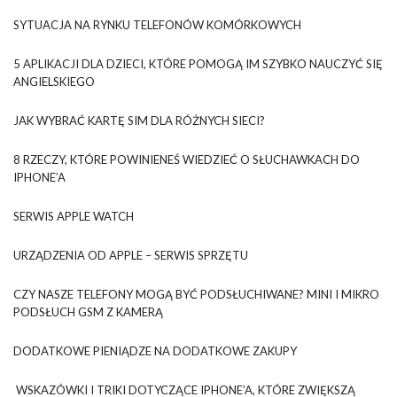
SYTUACJA NA RYNKU TELEFONÓW KOMÓRKOWYCH
5 APLIKACJI DLA DZIECI, KTÓRE POMOGĄ IM SZYBKO NAUCZYĆ SIĘ
ANGIELSKIEGO
JAK WYBRAĆ KARTĘ SIM DLA RÓŻNYCH SIECI?
8 RZECZY, KTÓRE POWINIENEŚ WIEDZIEĆ O SŁUCHAWKACH DO
IPHONE’A
SERWIS APPLE WATCH
URZĄDZENIA OD APPLE – SERWIS SPRZĘTU
CZY NASZE TELEFONY MOGĄ BYĆ PODSŁUCHIWANE? MINI I MIKRO
PODSŁUCH GSM Z KAMERĄ
DODATKOWE PIENIĄDZE NA DODATKOWE ZAKUPY
WSKAZÓWKI I TRIKI DOTYCZĄCE IPHONE’A, KTÓRE ZWIĘKSZĄ