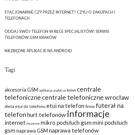
STACJONARNIE CZY PRZEZ INTERNET? CZYLI O ZAKUPACH I
TELEFONACH
ODDAJ SWÓJ TELEFON W RĘCE SPECJALISTÓW! SERWIS
TELEFONÓW GSM KRAKÓW
NIEZBĘDNE APLIKACJE NA ANDROID
Tagi
centrale
akcesoria GSM
bmw
aplikacja
audyt ux
telefoniczne
centrale telefoniczne wrocław
futerał na
etui na telefon
dieta
etui do telefonu
firma
informacje
telefon
hurt telefonów
internet
mikro podsłuch gsm
mini podsłuch
leczenie
gsm
naprawa telefonów
naprawa GSM