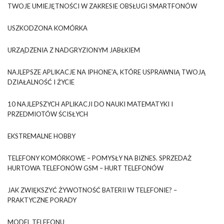
TWOJE UMIEJĘTNOŚCI W ZAKRESIE OBSŁUGI SMARTFONÓW
USZKODZONA KOMÓRKA
URZĄDZENIA Z NADGRYZIONYM JABŁKIEM
NAJLEPSZE APLIKACJE NA IPHONE’A, KTÓRE USPRAWNIĄ TWOJĄ
DZIAŁALNOŚĆ I ŻYCIE
10 NAJLEPSZYCH APLIKACJI DO NAUKI MATEMATYKI I
PRZEDMIOTÓW ŚCISŁYCH
EKSTREMALNE HOBBY
TELEFONY KOMÓRKOWE – POMYSŁY NA BIZNES. SPRZEDAŻ
HURTOWA TELEFONÓW GSM – HURT TELEFONÓW
JAK ZWIĘKSZYĆ ŻYWOTNOŚĆ BATERII W TELEFONIE? –
PRAKTYCZNE PORADY
MODEL TELEFONU