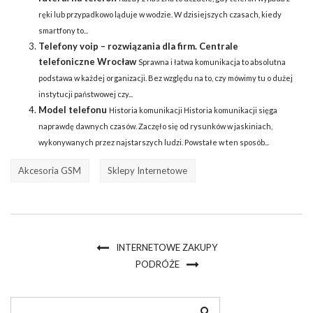
ręki lub przypadkowo ląduje w wodzie. W dzisiejszych czasach, kiedy
smartfony to...
Telefony voip – rozwiązania dla firm. Centrale
telefoniczne Wrocław
Sprawna i łatwa komunikacja to absolutna
podstawa w każdej organizacji. Bez względu na to, czy mówimy tu o dużej
instytucji państwowej czy...
Model telefonu
Historia komunikacji Historia komunikacji sięga
naprawdę dawnych czasów. Zaczęło się od rysunków w jaskiniach,
wykonywanych przez najstarszych ludzi. Powstałe w ten sposób...
Akcesoria GSM
Sklepy Internetowe
INTERNETOWE ZAKUPY
PODRÓŻE