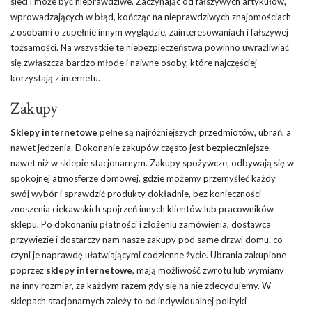
sieci i może być nieprawdziwe. Zaczynając od fałszywych artykułów,
wprowadzających w błąd, kończąc na nieprawdziwych znajomościach
z osobami o zupełnie innym wyglądzie, zainteresowaniach i fałszywej
tożsamości. Na wszystkie te niebezpieczeństwa powinno uwrażliwiać
się zwłaszcza bardzo młode i naiwne osoby, które najczęściej
korzystają z internetu.
Zakupy
Sklepy internetowe
pełne są najróżniejszych przedmiotów, ubrań, a
nawet jedzenia. Dokonanie zakupów często jest bezpieczniejsze
nawet niż w sklepie stacjonarnym. Zakupy spożywcze, odbywają się w
spokojnej atmosferze domowej, gdzie możemy przemyśleć każdy
swój wybór i sprawdzić produkty dokładnie, bez konieczności
znoszenia ciekawskich spojrzeń innych klientów lub pracowników
sklepu. Po dokonaniu płatności i złożeniu zamówienia, dostawca
przywiezie i dostarczy nam nasze zakupy pod same drzwi domu, co
czyni je naprawdę ułatwiającymi codzienne życie. Ubrania zakupione
poprzez
sklepy internetowe
, mają możliwość zwrotu lub wymiany
na inny rozmiar, za każdym razem gdy się na nie zdecydujemy. W
sklepach stacjonarnych zależy to od indywidualnej polityki