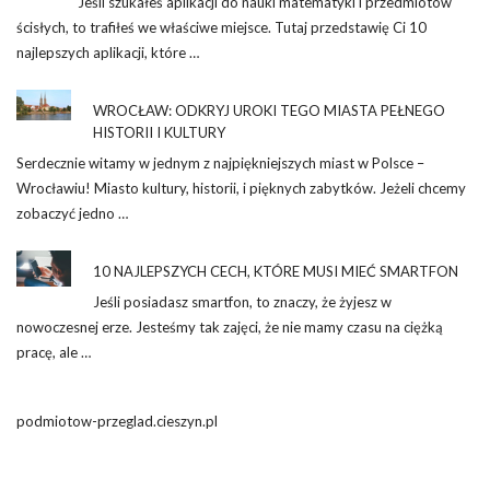
Jeśli szukałeś aplikacji do nauki matematyki i przedmiotów
ścisłych, to trafiłeś we właściwe miejsce. Tutaj przedstawię Ci 10
najlepszych aplikacji, które …
WROCŁAW: ODKRYJ UROKI TEGO MIASTA PEŁNEGO
HISTORII I KULTURY
Serdecznie witamy w jednym z najpiękniejszych miast w Polsce –
Wrocławiu! Miasto kultury, historii, i pięknych zabytków. Jeżeli chcemy
zobaczyć jedno …
10 NAJLEPSZYCH CECH, KTÓRE MUSI MIEĆ SMARTFON
Jeśli posiadasz smartfon, to znaczy, że żyjesz w
nowoczesnej erze. Jesteśmy tak zajęci, że nie mamy czasu na ciężką
pracę, ale …
podmiotow-przeglad.cieszyn.pl