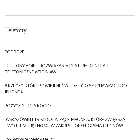
Telefony
PODRÓŻE
TELEFONY VOIP – ROZWIĄZANIA DLA FIRM. CENTRALE
TELEFONICZNE WROCŁAW
8 RZECZY, KTÓRE POWINIENEŚ WIEDZIEĆ O SŁUCHAWKACH DO
IPHONE’A
POŻYCZKI – DLA KOGO?
WSKAZÓWKI I TRIKI DOTYCZĄCE IPHONE’A, KTÓRE ZWIĘKSZĄ
TWOJE UMIEJĘTNOŚCI W ZAKRESIE OBSŁUGI SMARTFONÓW
JAK WYBRAĆ SMARTFON?