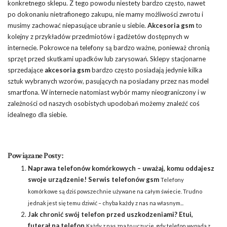
konkretnego sklepu. Z tego powodu niestety bardzo często, nawet
po dokonaniu nietrafionego zakupu, nie mamy możliwości zwrotu i
musimy zachować niepasujące ubranie u siebie.
Akcesoria gsm
to
kolejny z przykładów przedmiotów i gadżetów dostępnych w
internecie. Pokrowce na telefony są bardzo ważne, ponieważ chronią
sprzęt przed skutkami upadków lub zarysowań. Sklepy stacjonarne
sprzedające
akcesoria gsm
bardzo często posiadają jedynie kilka
sztuk wybranych wzorów, pasujących na posiadany przez nas model
smartfona. W internecie natomiast wybór mamy nieograniczony i w
zależności od naszych osobistych upodobań możemy znaleźć coś
idealnego dla siebie.
Powiązane Posty:
Naprawa telefonów komórkowych – uważaj, komu oddajesz
swoje urządzenie! Serwis telefonów gsm
Telefony
komórkowe są dziś powszechnie używane na całym świecie. Trudno
jednak jest się temu dziwić – chyba każdy z nas na własnym...
Jak chronić swój telefon przed uszkodzeniami? Etui,
futerał na telefon
Każdy z nas zna to uczucie, gdy telefon wypada z