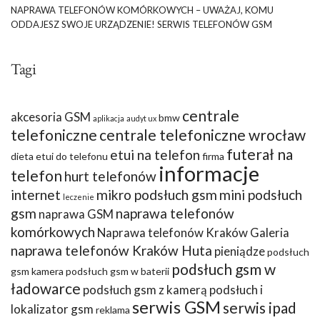
NAPRAWA TELEFONÓW KOMÓRKOWYCH – UWAŻAJ, KOMU
ODDAJESZ SWOJE URZĄDZENIE! SERWIS TELEFONÓW GSM
Tagi
centrale
akcesoria GSM
bmw
aplikacja
audyt ux
telefoniczne
centrale telefoniczne wrocław
futerał na
etui na telefon
dieta
etui do telefonu
firma
informacje
telefon
hurt telefonów
internet
mikro podsłuch gsm
mini podsłuch
leczenie
gsm
naprawa telefonów
naprawa GSM
komórkowych
Naprawa telefonów Kraków Galeria
naprawa telefonów Kraków Huta
pieniądze
podsłuch
podsłuch gsm w
gsm kamera
podsłuch gsm w baterii
ładowarce
podsłuch gsm z kamerą
podsłuch i
serwis GSM
serwis ipad
lokalizator gsm
reklama