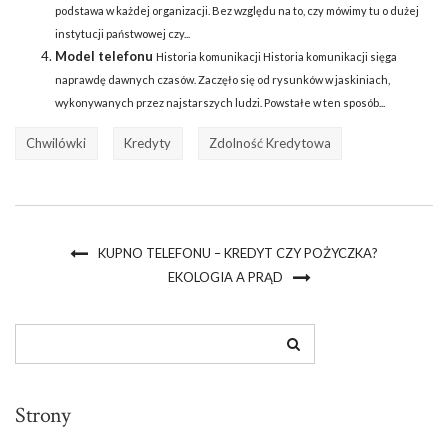
podstawa w każdej organizacji. Bez względu na to, czy mówimy tu o dużej
instytucji państwowej czy...
Model telefonu
Historia komunikacji Historia komunikacji sięga
naprawdę dawnych czasów. Zaczęło się od rysunków w jaskiniach,
wykonywanych przez najstarszych ludzi. Powstałe w ten sposób...
Chwilówki
Kredyty
Zdolność Kredytowa
KUPNO TELEFONU – KREDYT CZY POŻYCZKA?
EKOLOGIA A PRĄD
Strony