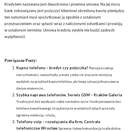
Kredytem nazywana jest dwustronna i pisemna umowa. Na jej mocy
bank zobowiązany jest pożyczyć klientowi określoną kwotę pieniędzy,
ten natomiast musi spożytkować ją zgodnie z ustalonym
przeznaczeniem oraz spłacić wraz z naliczonymi odsetkami i prowizją
w ustalonym terminie. Umowa kredytu zwykle nie budzi żadnych
wątpliwości.
Powiązane Posty:
Kupno telefonu – kredyt czy pożyczka?
Planujesz zakup
nieruchomości, samochodu, a może czeka cie znacznie mniejszy
wydatek, na przykład kupno telefonu, ale twoja sytuacja finansowa w
danym momencie...
Szybka naprawa telefonów. Serwis GSM – Kraków Galeria
Trudno jest dziś wyobrazić sobie normalne życie i funkcjonowanie bez
telefonu komórkowego. Urządzenia te w ostatnich latach przeszły
ogromną ewolucję, i służą...
Telefony voip – rozwiązania dla firm. Centrale
telefoniczne Wrocław
Sprawna i łatwa komunikacja to absolutna