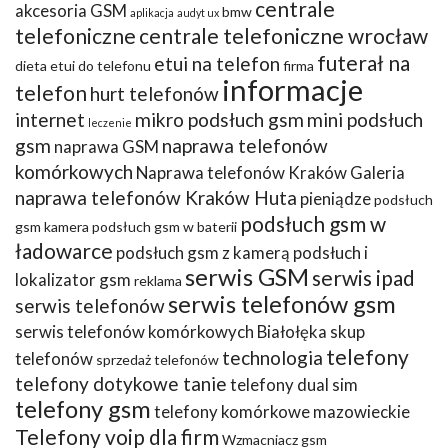
centrale
akcesoria GSM
bmw
aplikacja
audyt ux
telefoniczne
centrale telefoniczne wrocław
futerał na
etui na telefon
dieta
etui do telefonu
firma
informacje
telefon
hurt telefonów
internet
mikro podsłuch gsm
mini podsłuch
leczenie
gsm
naprawa telefonów
naprawa GSM
komórkowych
Naprawa telefonów Kraków Galeria
naprawa telefonów Kraków Huta
pieniądze
podsłuch
podsłuch gsm w
gsm kamera
podsłuch gsm w baterii
ładowarce
podsłuch gsm z kamerą
podsłuch i
serwis GSM
serwis ipad
lokalizator gsm
reklama
serwis telefonów gsm
serwis telefonów
serwis telefonów komórkowych Białołęka
skup
telefony
technologia
telefonów
sprzedaż telefonów
telefony dotykowe tanie
telefony dual sim
telefony gsm
telefony komórkowe mazowieckie
Telefony voip dla firm
Wzmacniacz gsm