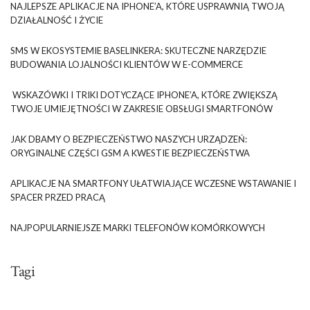
NAJLEPSZE APLIKACJE NA IPHONE’A, KTÓRE USPRAWNIĄ TWOJĄ
DZIAŁALNOŚĆ I ŻYCIE
SMS W EKOSYSTEMIE BASELINKERA: SKUTECZNE NARZĘDZIE
BUDOWANIA LOJALNOŚCI KLIENTÓW W E-COMMERCE
WSKAZÓWKI I TRIKI DOTYCZĄCE IPHONE’A, KTÓRE ZWIĘKSZĄ
TWOJE UMIEJĘTNOŚCI W ZAKRESIE OBSŁUGI SMARTFONÓW
JAK DBAMY O BEZPIECZEŃSTWO NASZYCH URZĄDZEŃ:
ORYGINALNE CZĘŚCI GSM A KWESTIE BEZPIECZEŃSTWA
APLIKACJE NA SMARTFONY UŁATWIAJĄCE WCZESNE WSTAWANIE I
SPACER PRZED PRACĄ
NAJPOPULARNIEJSZE MARKI TELEFONÓW KOMÓRKOWYCH
Tagi