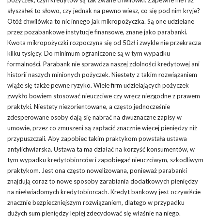
słyszałeś to słowo, czy jednak na pewno wiesz, co się pod nim kryje?
Otóż chwilówka to nic innego jak mikropożyczka. Są one udzielane
przez pozabankowe instytucje finansowe, znane jako parabanki.
Kwota mikropożyczki rozpoczyna się od 50zł i zwykle nie przekracza
kilku tysięcy. Do minimum ograniczone są w tym wypadku
formalności. Parabank nie sprawdza naszej zdolności kredytowej ani
historii naszych minionych pożyczek. Niestety z takim rozwiązaniem
wiąże się także pewne ryzyko. Wiele firm udzielających pożyczek
zwykło bowiem stosować nieuczciwe czy wręcz niezgodne z prawem
praktyki. Niestety niezorientowane, a często jednocześnie
zdesperowane osoby dają się nabrać na dwuznaczne zapisy w
umowie, przez co zmuszeni są zapłacić znacznie więcej pieniędzy niż
przypuszczali. Aby zapobiec takim praktykom powstała ustawa
antylichwiarska. Ustawa ta ma działać na korzyść konsumentów, w
tym wypadku kredytobiorców i zapobiegać nieuczciwym, szkodliwym
praktykom. Jest ona często nowelizowana, ponieważ parabanki
znajdują coraz to nowe sposoby zarabiania dodatkowych pieniędzy
na nieświadomych kredytobiorcach. Kredyt bankowy jest oczywiście
znacznie bezpieczniejszym rozwiązaniem, dlatego w przypadku
dużych sum pieniędzy lepiej zdecydować się właśnie na niego.