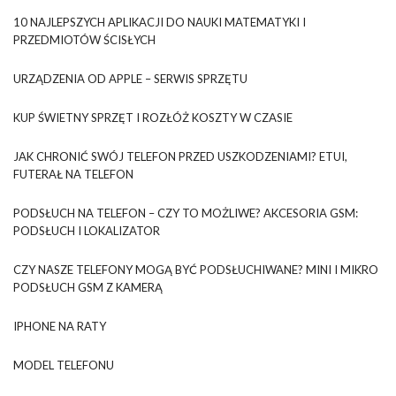
10 NAJLEPSZYCH APLIKACJI DO NAUKI MATEMATYKI I
PRZEDMIOTÓW ŚCISŁYCH
URZĄDZENIA OD APPLE – SERWIS SPRZĘTU
KUP ŚWIETNY SPRZĘT I ROZŁÓŻ KOSZTY W CZASIE
JAK CHRONIĆ SWÓJ TELEFON PRZED USZKODZENIAMI? ETUI,
FUTERAŁ NA TELEFON
PODSŁUCH NA TELEFON – CZY TO MOŻLIWE? AKCESORIA GSM:
PODSŁUCH I LOKALIZATOR
CZY NASZE TELEFONY MOGĄ BYĆ PODSŁUCHIWANE? MINI I MIKRO
PODSŁUCH GSM Z KAMERĄ
IPHONE NA RATY
MODEL TELEFONU