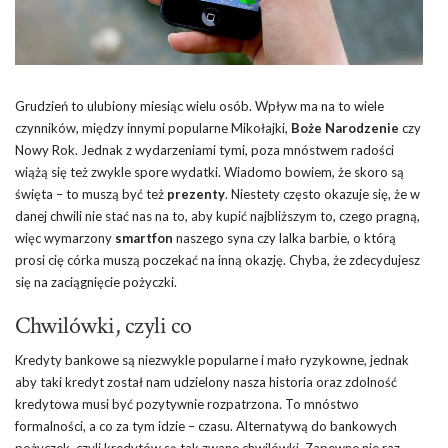
Grudzień to ulubiony miesiąc wielu osób. Wpływ ma na to wiele
czynników, między innymi popularne Mikołajki,
Boże Narodzenie
czy
Nowy Rok. Jednak z wydarzeniami tymi, poza mnóstwem radości
wiążą się też zwykle spore wydatki. Wiadomo bowiem, że skoro są
święta – to muszą być też
prezenty
. Niestety często okazuje się, że w
danej chwili nie stać nas na to, aby kupić najbliższym to, czego pragną,
więc wymarzony
smartfon
naszego syna czy lalka barbie, o którą
prosi cię córka muszą poczekać na inną okazję. Chyba, że zdecydujesz
się na zaciągnięcie pożyczki.
Chwilówki, czyli co
Kredyty bankowe są niezwykle popularne i mało ryzykowne, jednak
aby taki kredyt został nam udzielony nasza historia oraz zdolność
kredytowa musi być pozytywnie rozpatrzona. To mnóstwo
formalności, a co za tym idzie – czasu. Alternatywą do bankowych
pożyczek, czyli kredytów są tak zwane chwilówki. Zapewne nie raz