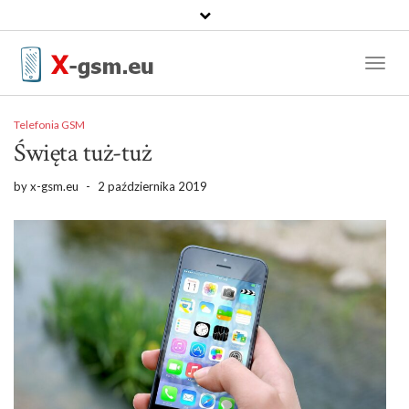
Toggl
Naviga
Telefonia GSM
Święta tuż-tuż
by
x-gsm.eu
-
2 października 2019