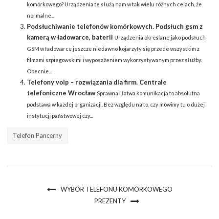
komórkowego? Urządzenia te służą nam w tak wielu różnych celach, że
normalne...
Podsłuchiwanie telefonów komórkowych. Podsłuch gsm z
kamerą w ładowarce, baterii
Urządzenia określane jako podsłuch
GSM w ładowarce jeszcze niedawno kojarzyły się przede wszystkim z
filmami szpiegowskimi i wyposażeniem wykorzystywanym przez służby.
Obecnie...
Telefony voip – rozwiązania dla firm. Centrale
telefoniczne Wrocław
Sprawna i łatwa komunikacja to absolutna
podstawa w każdej organizacji. Bez względu na to, czy mówimy tu o dużej
instytucji państwowej czy...
Telefon Pancerny
WYBÓR TELEFONU KOMÓRKOWEGO
PREZENTY