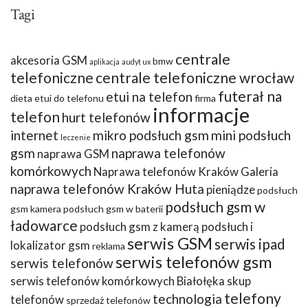
Tagi
centrale
akcesoria GSM
bmw
aplikacja
audyt ux
telefoniczne
centrale telefoniczne wrocław
futerał na
etui na telefon
dieta
etui do telefonu
firma
informacje
telefon
hurt telefonów
internet
mikro podsłuch gsm
mini podsłuch
leczenie
gsm
naprawa telefonów
naprawa GSM
komórkowych
Naprawa telefonów Kraków Galeria
naprawa telefonów Kraków Huta
pieniądze
podsłuch
podsłuch gsm w
gsm kamera
podsłuch gsm w baterii
ładowarce
podsłuch gsm z kamerą
podsłuch i
serwis GSM
serwis ipad
lokalizator gsm
reklama
serwis telefonów gsm
serwis telefonów
serwis telefonów komórkowych Białołęka
skup
telefony
technologia
telefonów
sprzedaż telefonów