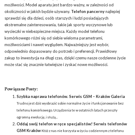
możliwości. Model aparatu jest bardzo ważny, w zależności od
okoliczności w jakich będzie używany.
Telefon pancerny
najlepiej
sprawdzi się dla dzieci, osób starszych i ludzi posiadających
ekstremalne zainteresowania, takie jak sporty wyczynowe lub
wycieczki w niebezpieczne miejsca. Każdy model telefonu
komórkowego różni się od siebie wieloma parametrami,
możliwościami i nawet wyglądem. Najważniejszy jest wybór,
odpowiednio dopasowany do potrzeb i preferencji. Prawidłowy
zakup to inwestycja na długi czas, dzięki czemu nasze codzienne życie
może stać się znacznie łatwiejsze i zyskać nowe możliwości.
Powiązane Posty:
Szybka naprawa telefonów. Serwis GSM – Kraków Galeria
Trudno jest dziś wyobrazić sobie normalne życie i funkcjonowanie bez
telefonu komórkowego. Urządzenia te w ostatnich latach przeszły
ogromną ewolucję, i służą...
Oddaj swój telefon w ręce specjalistów! Serwis telefonów
GSM Kraków
Któż z nas nie korzysta w życiu codziennym z telefonu