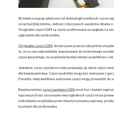
W dobie rosnącej zależności od technologii mobilnych i coraz wi
coraz bardziej istotne. Jednym z kluczowych aspektów dbania o
Oryginalne części GSM są często preferowane ze względu na swoją
zagrożenia dla użytkownika.
Oryginalne części GSM
, dostarczane przez producentów urządze
to, że są one odpowiednio dopasowane do konkretnego modelu u
części gwarantuje, że urządzenie będzie działać prawidłowo i ni
Jednakże, coraz częściej na rynku pojawiają się także części zam
dla bezpieczeństwa. Części podróbki mogą być wykonane z gors
Ponadto, nieprawidłowo wykonane części mogą prowadzić do uszk
Bezpieczeństwo
częsci zamienne GSM
może być również zagrożon
naprawczych lub stosowanie nieoryginalnych części może prowad
uszkodzenia urządzenia przez nieautoryzowaną naprawę, produ
kosztami dla użytkownika.