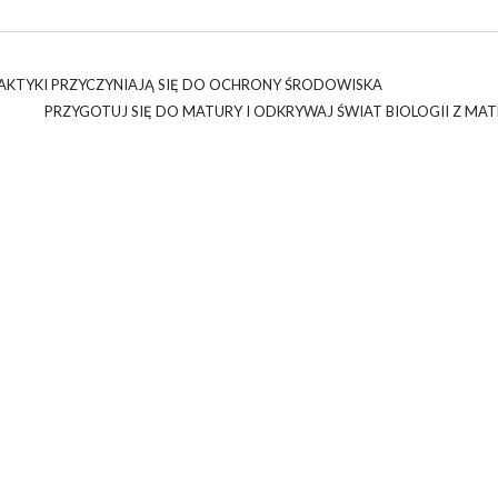
PRAKTYKI PRZYCZYNIAJĄ SIĘ DO OCHRONY ŚRODOWISKA
PRZYGOTUJ SIĘ DO MATURY I ODKRYWAJ ŚWIAT BIOLOGII Z MATF