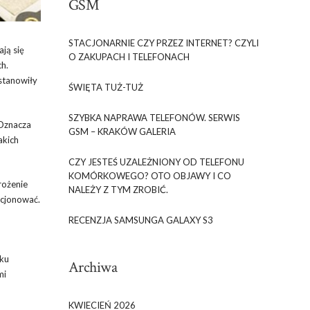
GSM
STACJONARNIE CZY PRZEZ INTERNET? CZYLI
ją się
O ZAKUPACH I TELEFONACH
h.
 stanowiły
ŚWIĘTA TUŻ-TUŻ
SZYBKA NAPRAWA TELEFONÓW. SERWIS
 Oznacza
GSM – KRAKÓW GALERIA
akich
CZY JESTEŚ UZALEŻNIONY OD TELEFONU
KOMÓRKOWEGO? OTO OBJAWY I CO
rożenie
NALEŻY Z TYM ZROBIĆ.
kcjonować.
RECENZJA SAMSUNGA GALAXY S3
dku
Archiwa
mi
KWIECIEŃ 2026