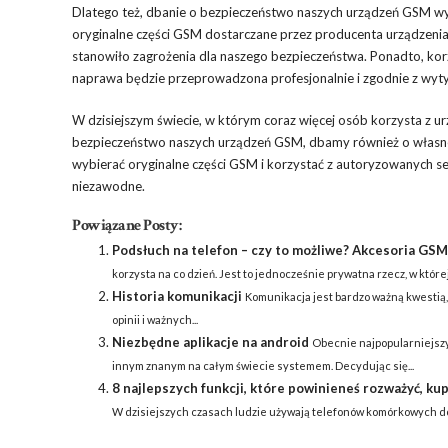
Dlatego też, dbanie o bezpieczeństwo naszych urządzeń GSM wy
oryginalne części GSM dostarczane przez producenta urządzenia
stanowiło zagrożenia dla naszego bezpieczeństwa. Ponadto, ko
naprawa będzie przeprowadzona profesjonalnie i zgodnie z wyt
W dzisiejszym świecie, w którym coraz więcej osób korzysta z ur
bezpieczeństwo naszych urządzeń GSM, dbamy również o własne
wybierać oryginalne części GSM i korzystać z autoryzowanych s
niezawodne.
Powiązane Posty:
Podsłuch na telefon – czy to możliwe? Akcesoria GSM:
korzysta na co dzień. Jest to jednocześnie prywatna rzecz, w któr
Historia komunikacji
Komunikacja jest bardzo ważną kwestią,
opinii i ważnych...
Niezbędne aplikacje na android
Obecnie najpopularniejszy
innym znanym na całym świecie systemem. Decydując się...
8 najlepszych funkcji, które powinieneś rozważyć, ku
W dzisiejszych czasach ludzie używają telefonów komórkowych do w