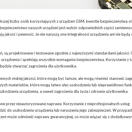
ększej liczby osób korzystających z urządzeń GSM, kwestie bezpieczeństwa sta
 bezpieczeństwo naszych urządzeń jest wybór odpowiednich części zamiennyc
 jakość i pewność, że nie naruszą one integralności urządzenia ani nie będą
ń, są projektowane i testowane zgodnie z najwyższymi standardami jakości.
rządzenia i spełniają wszystkie wymagania bezpieczeństwa. Korzystanie z t
e będzie stwarzać zagrożenia dla użytkownika.
iennych niskiej jakości, które mogą być tańsze, ale mogą również stanowić zag
zych materiałów, które mogą łatwo ulec uszkodzeniu lub nieprawidłowo fun
odzenia urządzenia, a nawet zagrożenia dla życia i zdrowia użytkownika.
e przez nieautoryzowane naprawy. Korzystanie z nieprofesjonalnych usług
zić do uszkodzenia urządzenia lub naruszenia jego zabezpieczeń. W przypa
cent może odmówić naprawy gwarancyjnej, co może wiązać się z dodatkowy