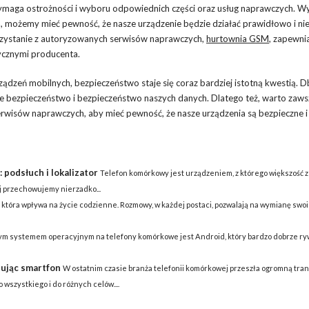
maga ostrożności i wyboru odpowiednich części oraz usług naprawczych. Wy
, możemy mieć pewność, że nasze urządzenie będzie działać prawidłowo i ni
rzystanie z autoryzowanych serwisów naprawczych,
hurtownia GSM
, zapewnia
ycznymi producenta.
ządzeń mobilnych, bezpieczeństwo staje się coraz bardziej istotną kwestią. D
 bezpieczeństwo i bezpieczeństwo naszych danych. Dlatego też, warto zaws
erwisów naprawczych, aby mieć pewność, że nasze urządzenia są bezpieczne i
 podsłuch i lokalizator
Telefon komórkowy jest urządzeniem, z którego większość z
ej przechowujemy nierzadko...
 która wpływa na życie codzienne. Rozmowy, w każdej postaci, pozwalają na wymianę swoi
m systemem operacyjnym na telefony komórkowe jest Android, który bardzo dobrze ryw
pując smartfon
W ostatnim czasie branża telefonii komórkowej przeszła ogromną tran
szystkiego i do różnych celów....