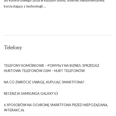
do komfortowego życia w każdym domu. Internet światłowodowy,
korzystający z technologii …
Telefony
TELEFONY KOMÓRKOWE – POMYSŁY NA BIZNES. SPRZEDAŻ
HURTOWA TELEFONÓW GSM – HURT TELEFONÓW
NA CO ZWRÓCIĆ UWAGĘ, KUPUJĄC SMARTFONA?
RECENZJA SAMSUNGA GALAXY S3
6 SPOSOBÓW NA OCHRONĘ SMARTFONA PRZED NIEPOŻĄDANĄ
INTERAKCJĄ