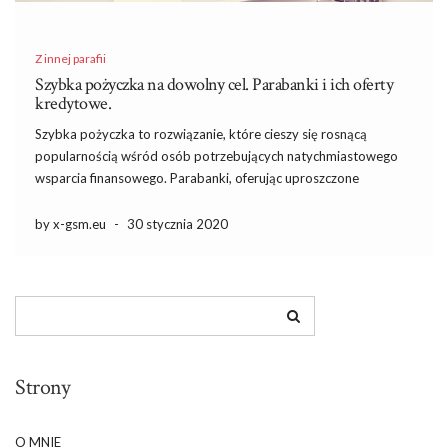
Z innej parafii
Szybka pożyczka na dowolny cel. Parabanki i ich oferty
kredytowe.
Szybka pożyczka to rozwiązanie, które cieszy się rosnącą
popularnością wśród osób potrzebujących natychmiastowego
wsparcia finansowego. Parabanki, oferując uproszczone
procedury i minimalne wymagania, umożliwiają uzyskanie
gotówki na dowolny cel bez zbędnych formalności. Choć
by x-gsm.eu
-
30 stycznia 2020
korzyści są kuszące, warto być świadomym również
potencjalnych zagrożeń związanych z wysokimi kosztami […]
Strony
O MNIE