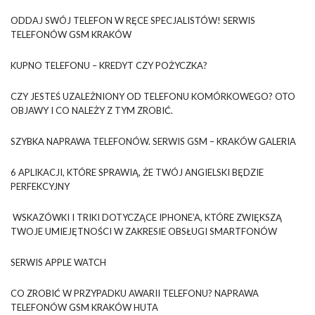
ODDAJ SWÓJ TELEFON W RĘCE SPECJALISTÓW! SERWIS
TELEFONÓW GSM KRAKÓW
KUPNO TELEFONU – KREDYT CZY POŻYCZKA?
CZY JESTEŚ UZALEŻNIONY OD TELEFONU KOMÓRKOWEGO? OTO
OBJAWY I CO NALEŻY Z TYM ZROBIĆ.
SZYBKA NAPRAWA TELEFONÓW. SERWIS GSM – KRAKÓW GALERIA
6 APLIKACJI, KTÓRE SPRAWIĄ, ŻE TWÓJ ANGIELSKI BĘDZIE
PERFEKCYJNY
WSKAZÓWKI I TRIKI DOTYCZĄCE IPHONE’A, KTÓRE ZWIĘKSZĄ
TWOJE UMIEJĘTNOŚCI W ZAKRESIE OBSŁUGI SMARTFONÓW
SERWIS APPLE WATCH
CO ZROBIĆ W PRZYPADKU AWARII TELEFONU? NAPRAWA
TELEFONÓW GSM KRAKÓW HUTA