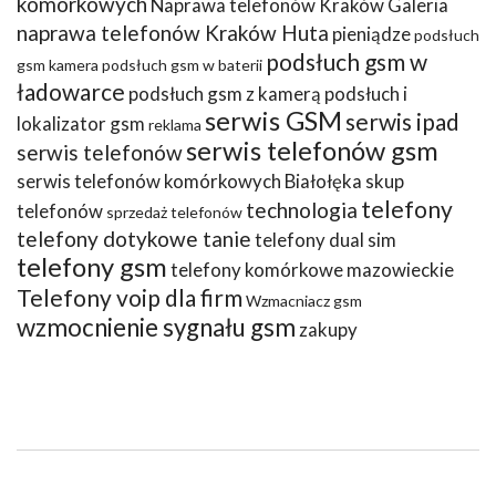
komórkowych
Naprawa telefonów Kraków Galeria
naprawa telefonów Kraków Huta
pieniądze
podsłuch
podsłuch gsm w
gsm kamera
podsłuch gsm w baterii
ładowarce
podsłuch gsm z kamerą
podsłuch i
serwis GSM
serwis ipad
lokalizator gsm
reklama
serwis telefonów gsm
serwis telefonów
serwis telefonów komórkowych Białołęka
skup
telefony
technologia
telefonów
sprzedaż telefonów
telefony dotykowe tanie
telefony dual sim
telefony gsm
telefony komórkowe mazowieckie
Telefony voip dla firm
Wzmacniacz gsm
wzmocnienie sygnału gsm
zakupy