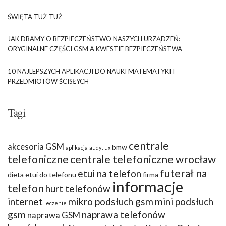
ŚWIĘTA TUŻ-TUŻ
JAK DBAMY O BEZPIECZEŃSTWO NASZYCH URZĄDZEŃ:
ORYGINALNE CZĘŚCI GSM A KWESTIE BEZPIECZEŃSTWA
10 NAJLEPSZYCH APLIKACJI DO NAUKI MATEMATYKI I
PRZEDMIOTÓW ŚCISŁYCH
Tagi
centrale
akcesoria GSM
bmw
aplikacja
audyt ux
telefoniczne
centrale telefoniczne wrocław
futerał na
etui na telefon
dieta
etui do telefonu
firma
informacje
telefon
hurt telefonów
internet
mikro podsłuch gsm
mini podsłuch
leczenie
gsm
naprawa telefonów
naprawa GSM