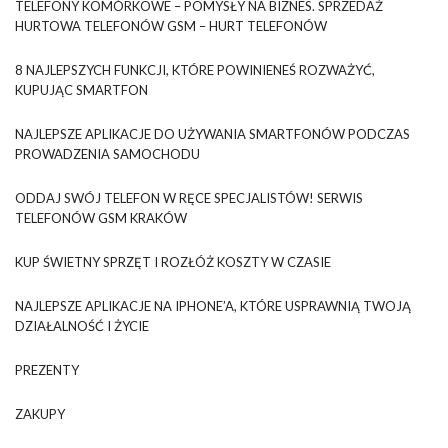
TELEFONY KOMÓRKOWE – POMYSŁY NA BIZNES. SPRZEDAŻ
HURTOWA TELEFONÓW GSM – HURT TELEFONÓW
8 NAJLEPSZYCH FUNKCJI, KTÓRE POWINIENEŚ ROZWAŻYĆ,
KUPUJĄC SMARTFON
NAJLEPSZE APLIKACJE DO UŻYWANIA SMARTFONÓW PODCZAS
PROWADZENIA SAMOCHODU
ODDAJ SWÓJ TELEFON W RĘCE SPECJALISTÓW! SERWIS
TELEFONÓW GSM KRAKÓW
KUP ŚWIETNY SPRZĘT I ROZŁÓŻ KOSZTY W CZASIE
NAJLEPSZE APLIKACJE NA IPHONE’A, KTÓRE USPRAWNIĄ TWOJĄ
DZIAŁALNOŚĆ I ŻYCIE
PREZENTY
ZAKUPY