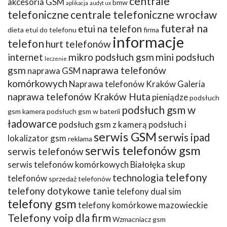
centrale
akcesoria GSM
bmw
aplikacja
audyt ux
telefoniczne
centrale telefoniczne wrocław
futerał na
etui na telefon
dieta
etui do telefonu
firma
informacje
telefon
hurt telefonów
internet
mikro podsłuch gsm
mini podsłuch
leczenie
gsm
naprawa telefonów
naprawa GSM
komórkowych
Naprawa telefonów Kraków Galeria
naprawa telefonów Kraków Huta
pieniądze
podsłuch
podsłuch gsm w
gsm kamera
podsłuch gsm w baterii
ładowarce
podsłuch gsm z kamerą
podsłuch i
serwis GSM
serwis ipad
lokalizator gsm
reklama
serwis telefonów gsm
serwis telefonów
serwis telefonów komórkowych Białołęka
skup
telefony
technologia
telefonów
sprzedaż telefonów
telefony dotykowe tanie
telefony dual sim
telefony gsm
telefony komórkowe mazowieckie
Telefony voip dla firm
Wzmacniacz gsm