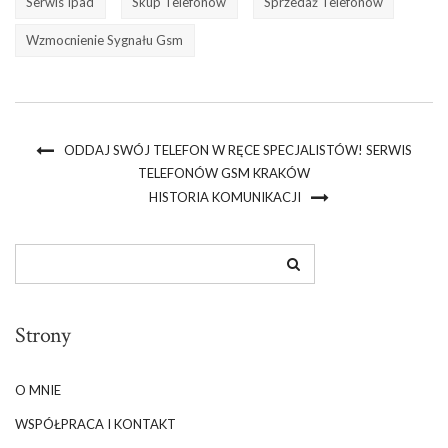
Serwis Ipad
Skup Telefonów
Sprzedaż Telefonów
Wzmocnienie Sygnału Gsm
ODDAJ SWÓJ TELEFON W RĘCE SPECJALISTÓW! SERWIS
TELEFONÓW GSM KRAKÓW
HISTORIA KOMUNIKACJI
Strony
O MNIE
WSPÓŁPRACA I KONTAKT