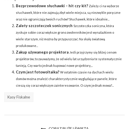
Bezprzewodowe słuchawki – hit czy kit?
Zależy ci na wyborze
słuchawek, które nie zajmują zbyt wiele miejsca, są niezwykle poręczne
oraz nie ograniczają twoich ruchów? Słuchawek, które idealnie...
Zalety szczoteczek sonicznych
Szczoteczka soniczna, która
zyskuje sobie coraz większe grono zwolenników jest wynalazkiem o
wiele starszym, niż można by przypuszczać. Na skalę światową
produkowane...
Zakup używanego projektora
Jeśli przyjrzymy się bliżej cenom
projektorów, to zauważymy, że od wielu lat urządzenia te systematycznie
tanieją. Czy warto jednak kupować nowe projektory,...
Czym jest fotowoltaika?
W ostatnim czasie na dachach wielu
domów można znaleźć charakterystycznie wyglądające panele, które
cieszą się coraz większym zainteresowanie. O czym jednak mowa?...
Kasy Fiskalne
CORAZ BLIŻEJ ŚWIĘTA