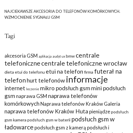
NAJCIEKAWSZE AKCESORIA DO TELEFONÓW KOMÓRKOWYCH.
WZMOCNIENIE SYGNAŁU GSM
Tagi
centrale
akcesoria GSM
bmw
aplikacja
audyt ux
telefoniczne
centrale telefoniczne wrocław
futerał na
etui na telefon
dieta
etui do telefonu
firma
informacje
telefon
hurt telefonów
internet
mikro podsłuch gsm
mini podsłuch
leczenie
gsm
naprawa telefonów
naprawa GSM
komórkowych
Naprawa telefonów Kraków Galeria
naprawa telefonów Kraków Huta
pieniądze
podsłuch
podsłuch gsm w
gsm kamera
podsłuch gsm w baterii
ładowarce
podsłuch gsm z kamerą
podsłuch i