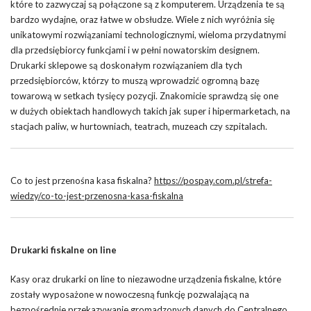
które to zazwyczaj są połączone są z komputerem. Urządzenia te są
bardzo wydajne, oraz łatwe w obsłudze. Wiele z nich wyróżnia się
unikatowymi rozwiązaniami technologicznymi, wieloma przydatnymi
dla przedsiębiorcy funkcjami i w pełni nowatorskim designem.
Drukarki sklepowe są doskonałym rozwiązaniem dla tych
przedsiębiorców, którzy to muszą wprowadzić ogromną bazę
towarową w setkach tysięcy pozycji. Znakomicie sprawdzą się one
w dużych obiektach handlowych takich jak super i hipermarketach, na
stacjach paliw, w hurtowniach, teatrach, muzeach czy szpitalach.
Co to jest przenośna kasa fiskalna?
https://pospay.com.pl/strefa-
wiedzy/co-to-jest-przenosna-kasa-fiskalna
Drukarki fiskalne on line
Kasy oraz drukarki on line to niezawodne urządzenia fiskalne, które
zostały wyposażone w nowoczesną funkcję pozwalającą na
bezpośrednie przekazywanie gromadzonych danych do Centralnego