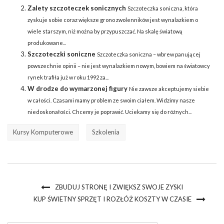
Zalety szczoteczek sonicznych
Szczoteczka soniczna, która
zyskuje sobie coraz większe grono zwolenników jest wynalazkiem o
wiele starszym, niż można by przypuszczać. Na skalę światową
produkowane...
Szczoteczki soniczne
Szczoteczka soniczna – wbrew panującej
powszechnie opinii – nie jest wynalazkiem nowym, bowiem na światowcy
rynek trafiła już w roku 1992 za...
W drodze do wymarzonej figury
Nie zawsze akceptujemy siebie
w całości. Czasami mamy problem ze swoim ciałem. Widzimy nasze
niedoskonałości. Chcemy je poprawić. Uciekamy się do różnych...
Kursy Komputerowe
Szkolenia
ZBUDUJ STRONĘ I ZWIĘKSZ SWOJE ZYSKI
KUP ŚWIETNY SPRZĘT I ROZŁÓŻ KOSZTY W CZASIE