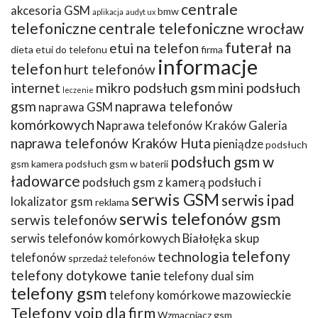
centrale
akcesoria GSM
bmw
aplikacja
audyt ux
telefoniczne
centrale telefoniczne wrocław
futerał na
etui na telefon
dieta
etui do telefonu
firma
informacje
telefon
hurt telefonów
internet
mikro podsłuch gsm
mini podsłuch
leczenie
gsm
naprawa telefonów
naprawa GSM
komórkowych
Naprawa telefonów Kraków Galeria
naprawa telefonów Kraków Huta
pieniądze
podsłuch
podsłuch gsm w
gsm kamera
podsłuch gsm w baterii
ładowarce
podsłuch gsm z kamerą
podsłuch i
serwis GSM
serwis ipad
lokalizator gsm
reklama
serwis telefonów gsm
serwis telefonów
serwis telefonów komórkowych Białołęka
skup
telefony
technologia
telefonów
sprzedaż telefonów
telefony dotykowe tanie
telefony dual sim
telefony gsm
telefony komórkowe mazowieckie
Telefony voip dla firm
Wzmacniacz gsm