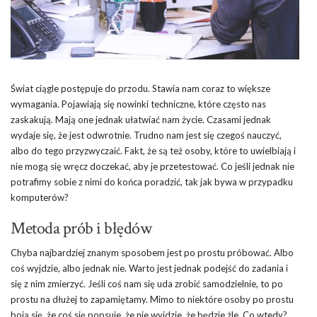
Świat ciągle postępuje do przodu. Stawia nam coraz to większe
wymagania. Pojawiają się nowinki techniczne, które często nas
zaskakują. Mają one jednak ułatwiać nam życie. Czasami jednak
wydaje się, że jest odwrotnie. Trudno nam jest się czegoś nauczyć,
albo do tego przyzwyczaić. Fakt, że są też osoby, które to uwielbiają i
nie mogą się wręcz doczekać, aby je przetestować. Co jeśli jednak nie
potrafimy sobie z nimi do końca poradzić, tak jak bywa w przypadku
komputerów?
Metoda prób i błędów
Chyba najbardziej znanym sposobem jest po prostu próbować. Albo
coś wyjdzie, albo jednak nie. Warto jest jednak podejść do zadania i
się z nim zmierzyć. Jeśli coś nam się uda zrobić samodzielnie, to po
prostu na dłużej to zapamiętamy. Mimo to niektóre osoby po prostu
boją się, że coś się popsuje, że nie wyjdzie, że będzie źle. Co wtedy?