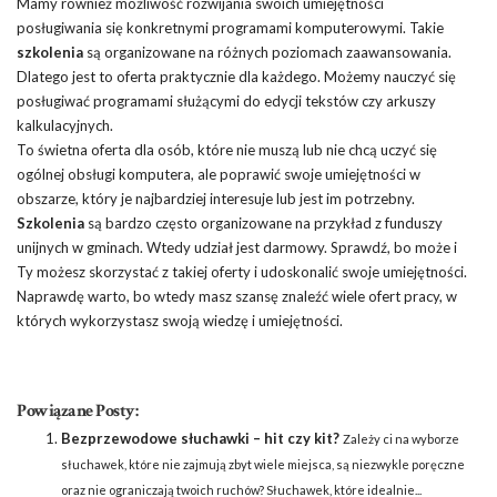
Mamy również możliwość rozwijania swoich umiejętności
posługiwania się konkretnymi programami komputerowymi. Takie
szkolenia
są organizowane na różnych poziomach zaawansowania.
Dlatego jest to oferta praktycznie dla każdego. Możemy nauczyć się
posługiwać programami służącymi do edycji tekstów czy arkuszy
kalkulacyjnych.
To świetna oferta dla osób, które nie muszą lub nie chcą uczyć się
ogólnej obsługi komputera, ale poprawić swoje umiejętności w
obszarze, który je najbardziej interesuje lub jest im potrzebny.
Szkolenia
są bardzo często organizowane na przykład z funduszy
unijnych w gminach. Wtedy udział jest darmowy. Sprawdź, bo może i
Ty możesz skorzystać z takiej oferty i udoskonalić swoje umiejętności.
Naprawdę warto, bo wtedy masz szansę znaleźć wiele ofert pracy, w
których wykorzystasz swoją wiedzę i umiejętności.
Powiązane Posty:
Bezprzewodowe słuchawki – hit czy kit?
Zależy ci na wyborze
słuchawek, które nie zajmują zbyt wiele miejsca, są niezwykle poręczne
oraz nie ograniczają twoich ruchów? Słuchawek, które idealnie...