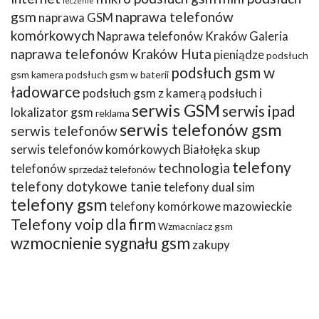
leczenie
gsm
naprawa telefonów
naprawa GSM
komórkowych
Naprawa telefonów Kraków Galeria
naprawa telefonów Kraków Huta
pieniądze
podsłuch
podsłuch gsm w
gsm kamera
podsłuch gsm w baterii
ładowarce
podsłuch gsm z kamerą
podsłuch i
serwis GSM
serwis ipad
lokalizator gsm
reklama
serwis telefonów gsm
serwis telefonów
serwis telefonów komórkowych Białołęka
skup
telefony
technologia
telefonów
sprzedaż telefonów
telefony dotykowe tanie
telefony dual sim
telefony gsm
telefony komórkowe mazowieckie
Telefony voip dla firm
Wzmacniacz gsm
wzmocnienie sygnału gsm
zakupy