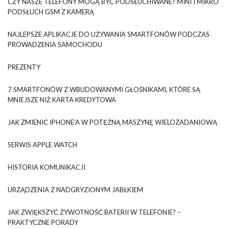
CZY NASZE TELEFONY MOGĄ BYĆ PODSŁUCHIWANE? MINI I MIKRO
PODSŁUCH GSM Z KAMERĄ
NAJLEPSZE APLIKACJE DO UŻYWANIA SMARTFONÓW PODCZAS
PROWADZENIA SAMOCHODU
PREZENTY
7 SMARTFONÓW Z WBUDOWANYMI GŁOŚNIKAMI, KTÓRE SĄ
MNIEJSZE NIŻ KARTA KREDYTOWA
JAK ZMIENIĆ IPHONE’A W POTĘŻNĄ MASZYNĘ WIELOZADANIOWĄ
SERWIS APPLE WATCH
HISTORIA KOMUNIKACJI
URZĄDZENIA Z NADGRYZIONYM JABŁKIEM
JAK ZWIĘKSZYĆ ŻYWOTNOŚĆ BATERII W TELEFONIE? –
PRAKTYCZNE PORADY