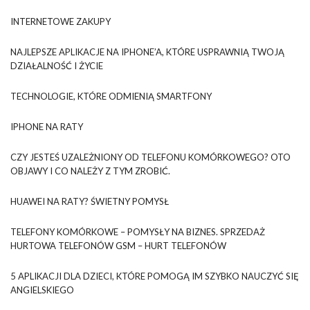
INTERNETOWE ZAKUPY
NAJLEPSZE APLIKACJE NA IPHONE’A, KTÓRE USPRAWNIĄ TWOJĄ
DZIAŁALNOŚĆ I ŻYCIE
TECHNOLOGIE, KTÓRE ODMIENIĄ SMARTFONY
IPHONE NA RATY
CZY JESTEŚ UZALEŻNIONY OD TELEFONU KOMÓRKOWEGO? OTO
OBJAWY I CO NALEŻY Z TYM ZROBIĆ.
HUAWEI NA RATY? ŚWIETNY POMYSŁ
TELEFONY KOMÓRKOWE – POMYSŁY NA BIZNES. SPRZEDAŻ
HURTOWA TELEFONÓW GSM – HURT TELEFONÓW
5 APLIKACJI DLA DZIECI, KTÓRE POMOGĄ IM SZYBKO NAUCZYĆ SIĘ
ANGIELSKIEGO