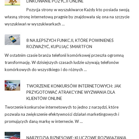
LINKOWANIE POZYCJI ONLINE
Pozycja strony w wyszukiwarce Każdy kto posiada swoją
własną stronę internetową pragnie by znajdowała się ona na szczycie
wyszukiwań w wyszukiwarkach …
8 NAJLEPSZYCH FUNKCJI, KTÓRE POWINIENEŚ
ROZWAŻYĆ, KUPUJĄC SMARTFON
W ostatnim czasie branża telefonii komórkowej przeszła ogromną
transformację. W dzisiejszych czasach ludzie używają telefonów
komórkowych do wszystkiego i do różnych …
TWORZENIE KONKURSÓW INTERNETOWYCH: JAK
PRZYGOTOWAĆ ATRAKCYJNE WYZWANIA DLA
KLIENTÓW ONLINE
Tworzenie konkursów internetowych to jedno z narzędzi, które
pozwala na zwiększenie efektywności działań marketingowych i
promujących daną markę w internecie. W …
NARZĘDZIA BIZNESOWE: KLUCZOWE ROZWIĄZANIA