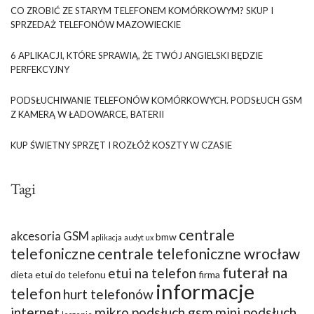
CO ZROBIĆ ZE STARYM TELEFONEM KOMÓRKOWYM? SKUP I
SPRZEDAŻ TELEFONÓW MAZOWIECKIE
6 APLIKACJI, KTÓRE SPRAWIĄ, ŻE TWÓJ ANGIELSKI BĘDZIE
PERFEKCYJNY
PODSŁUCHIWANIE TELEFONÓW KOMÓRKOWYCH. PODSŁUCH GSM
Z KAMERĄ W ŁADOWARCE, BATERII
KUP ŚWIETNY SPRZĘT I ROZŁÓŻ KOSZTY W CZASIE
Tagi
centrale
akcesoria GSM
bmw
aplikacja
audyt ux
telefoniczne
centrale telefoniczne wrocław
futerał na
etui na telefon
dieta
etui do telefonu
firma
informacje
telefon
hurt telefonów
internet
mikro podsłuch gsm
mini podsłuch