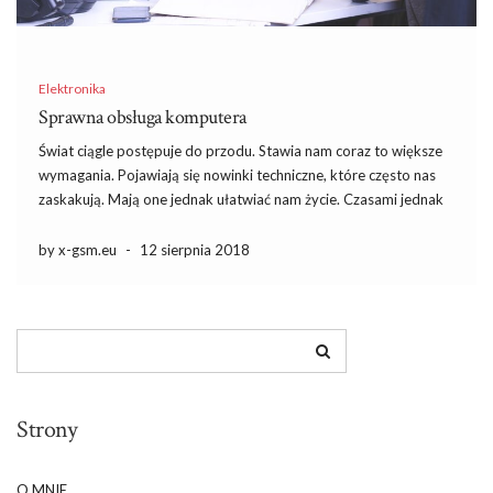
Elektronika
Sprawna obsługa komputera
Świat ciągle postępuje do przodu. Stawia nam coraz to większe
wymagania. Pojawiają się nowinki techniczne, które często nas
zaskakują. Mają one jednak ułatwiać nam życie. Czasami jednak
wydaje się, że jest odwrotnie. Trudno nam jest się czegoś
nauczyć, albo do tego przyzwyczaić. Fakt, że są […]
by x-gsm.eu
-
12 sierpnia 2018
Strony
O MNIE