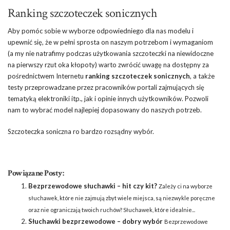
Ranking szczoteczek sonicznych
Aby pomóc sobie w wyborze odpowiedniego dla nas modelu i
upewnić się, że w pełni sprosta on naszym potrzebom i wymaganiom
(a my nie natrafimy podczas użytkowania szczoteczki na niewidoczne
na pierwszy rzut oka kłopoty) warto zwrócić uwagę na dostępny za
pośrednictwem Internetu
ranking szczoteczek sonicznych
, a także
testy przeprowadzane przez pracowników portali zajmujących się
tematyką elektroniki itp., jak i opinie innych użytkowników. Pozwoli
nam to wybrać model najlepiej dopasowany do naszych potrzeb.
Szczoteczka soniczna ro bardzo rozsądny wybór.
Powiązane Posty:
Bezprzewodowe słuchawki – hit czy kit?
Zależy ci na wyborze
słuchawek, które nie zajmują zbyt wiele miejsca, są niezwykle poręczne
oraz nie ograniczają twoich ruchów? Słuchawek, które idealnie...
Słuchawki bezprzewodowe – dobry wybór
Bezprzewodowe