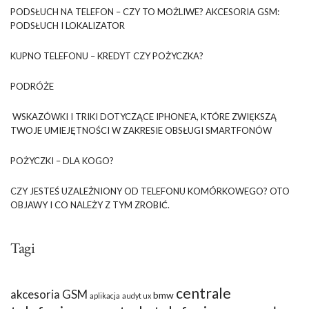
PODSŁUCH NA TELEFON – CZY TO MOŻLIWE? AKCESORIA GSM:
PODSŁUCH I LOKALIZATOR
KUPNO TELEFONU – KREDYT CZY POŻYCZKA?
PODRÓŻE
WSKAZÓWKI I TRIKI DOTYCZĄCE IPHONE’A, KTÓRE ZWIĘKSZĄ
TWOJE UMIEJĘTNOŚCI W ZAKRESIE OBSŁUGI SMARTFONÓW
POŻYCZKI – DLA KOGO?
CZY JESTEŚ UZALEŻNIONY OD TELEFONU KOMÓRKOWEGO? OTO
OBJAWY I CO NALEŻY Z TYM ZROBIĆ.
Tagi
centrale
akcesoria GSM
bmw
aplikacja
audyt ux