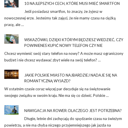
10 NAJLEPSZYCH CECH, KTÓRE MUSI MIEĆ SMARTFON
Jeśli posiadasz smartfon, to znaczy, że żyjesz w
nowoczesnej erze. Jesteśmy tak zajęci, że nie mamy czasu na ciężką
pracę, ale …
WSKAZÓWKI, DZIĘKI KTÓRYM BĘDZIESZ WIEDZIEĆ, CZY
POWINIENEŚ KUPIĆ NOWY TELEFON CZY NIE
Chcesz wymienić swój stary telefon na nowy? A może masz ograniczony
budżet i nie chcesz wydawać zbyt wiele na swój telefon? …
JAKIE POLSKIE MIASTO NAJBARDZIEJ NADAJE SIĘ NA
ROMANTYCZNĄ WYJAZD?
W ostatnim czasie coraz więcej par decyduje się na świętowanie
swojego związku w swoim kraju. Nie ma się co dziwić. Polskie …
NAWIGACJA NA ROWER: DLACZEGO JEST POTRZEBNA?
Długie, letnie dni zachęcają do spędzanie czasu na świeżym
powietrzu, a nie ma chyba niczego przyjemniejszego jak jazda na