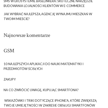
SMS W EKOSYSTEMIE BASELINKERA: SKUTECZNE NARZĘDZIE
BUDOWANIA LOJALNOŚCI KLIENTÓW W E-COMMERCE
JAK WYBRAĆ NAJLEPSZĄ AGENCJĘ WYNAJMU MIESZKAŃ W
TWOIM MIEŚCIE?
Najnowsze komentarze
GSM
10 NAJLEPSZYCH APLIKACJI DO NAUKI MATEMATYKI I
PRZEDMIOTÓW ŚCISŁYCH
ZAKUPY
NA CO ZWRÓCIĆ UWAGĘ, KUPUJĄC SMARTFONA?
WSKAZÓWKI I TRIKI DOTYCZĄCE IPHONE’A, KTÓRE ZWIĘKSZĄ
TWOJE UMIEJĘTNOŚCI W ZAKRESIE OBSŁUGI SMARTFONÓW