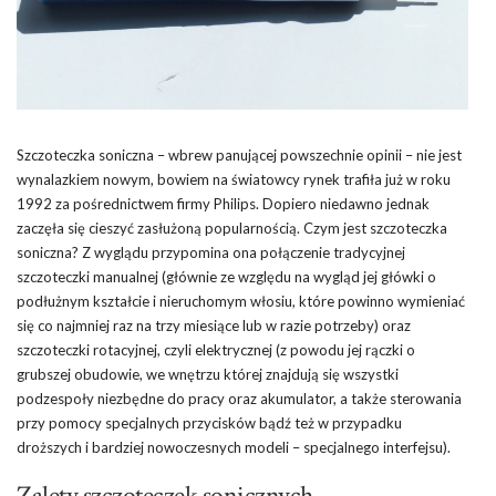
Szczoteczka soniczna – wbrew panującej powszechnie opinii – nie jest
wynalazkiem nowym, bowiem na światowcy rynek trafiła już w roku
1992 za pośrednictwem firmy Philips. Dopiero niedawno jednak
zaczęła się cieszyć zasłużoną popularnością. Czym jest szczoteczka
soniczna? Z wyglądu przypomina ona połączenie tradycyjnej
szczoteczki manualnej (głównie ze względu na wygląd jej główki o
podłużnym kształcie i nieruchomym włosiu, które powinno wymieniać
się co najmniej raz na trzy miesiące lub w razie potrzeby) oraz
szczoteczki rotacyjnej, czyli elektrycznej (z powodu jej rączki o
grubszej obudowie, we wnętrzu której znajdują się wszystki
podzespoły niezbędne do pracy oraz akumulator, a także sterowania
przy pomocy specjalnych przycisków bądź też w przypadku
droższych i bardziej nowoczesnych modeli – specjalnego interfejsu).
Zalety szczoteczek sonicznych