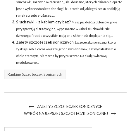
słuchawki, zarówno okołouszne, jak i douszne, których działanie oparte
jest o wykorzystanie technologii bluetooth od jakiegoś czasu podbijają
rynek sprzętu służącego...
Słuchawki – z kablem czy bez?
Masz już dość problemów, jakie
przysparzają ci tradycyjne, wyposażone w kabel słuchawki? Nic
dziwnego. Przede wszystkim mają one skłonność do plątania się,...
Zalety szczoteczek sonicznych
Szczoteczka soniczna, która
zyskuje sobie coraz większe grono zwolenników jest wynalazkiem o
wiele starszym, niż można by przypuszczać. Na skalę światową
produkowane...
Ranking Szczoteczek Sonicznych
ZALETY SZCZOTECZEK SONICZNYCH
WYBÓR NAJLEPSZEJ SZCZOTECZKI SONICZNEJ