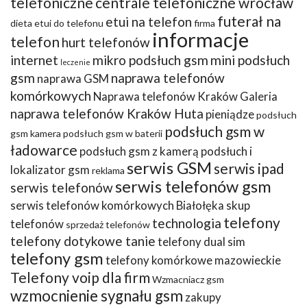
telefoniczne
centrale telefoniczne wrocław
futerał na
etui na telefon
dieta
etui do telefonu
firma
informacje
telefon
hurt telefonów
internet
mikro podsłuch gsm
mini podsłuch
leczenie
gsm
naprawa telefonów
naprawa GSM
komórkowych
Naprawa telefonów Kraków Galeria
naprawa telefonów Kraków Huta
pieniądze
podsłuch
podsłuch gsm w
gsm kamera
podsłuch gsm w baterii
ładowarce
podsłuch gsm z kamerą
podsłuch i
serwis GSM
serwis ipad
lokalizator gsm
reklama
serwis telefonów gsm
serwis telefonów
serwis telefonów komórkowych Białołęka
skup
telefony
technologia
telefonów
sprzedaż telefonów
telefony dotykowe tanie
telefony dual sim
telefony gsm
telefony komórkowe mazowieckie
Telefony voip dla firm
Wzmacniacz gsm
wzmocnienie sygnału gsm
zakupy