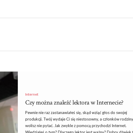
Internet
Czy można znaleźć lektora w Internecie?
Pewnie nie raz zastanawiałeś się, skąd wziąć głos do swojej
produkcji. Twój wydaje Ci się niestosowny, a członków rodzin
wolisz nie pytać. Jak zwykle z pomocą przychodzi Internet.
Wiedziałeś o tym? Dlaczego lektor jest ważny? Dobry dźwięk 