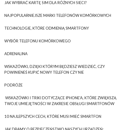
JAK WYBRAĆ KARTĘ SIM DLA RÓŻNYCH SIECI?
NAJPOPULARNIEJSZE MARKI TELEFONÓW KOMÓRKOWYCH
TECHNOLOGIE, KTÓRE ODMIENIĄ SMARTFONY
WYBÓR TELEFONU KOMÓRKOWEGO
ADRENALINA
WSKAZÓWKI, DZIĘKI KTÓRYM BĘDZIESZ WIEDZIEĆ, CZY
POWINIENEŚ KUPIĆ NOWY TELEFON CZY NIE
PODRÓŻE
WSKAZÓWKI I TRIKI DOTYCZĄCE IPHONE’A, KTÓRE ZWIĘKSZĄ
TWOJE UMIEJĘTNOŚCI W ZAKRESIE OBSŁUGI SMARTFONÓW
10 NAJLEPSZYCH CECH, KTÓRE MUSI MIEĆ SMARTFON
JAK DBAMY O BEZPIECZEŃSTWO NASZYCH URZĄDZEŃ: