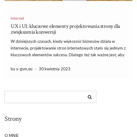
Internet
UX i UI: kluczowe elementy projektowania strony dla
zwiększenia konwersji
W dzisiejszych czasach, kiedy większość biznesów działa w
internecie, projektowanie stron internetowych stało się jednym z
kluczowych elementów sukcesu. Dlatego też tak ważne jest, aby
strona była przyjazna dla użytkownika – UX i UI to w tym
przypadku słowa kluczowe. Odpowiednie podejście do
by x-gsm.eu
-
30 kwietnia 2023
projektowania powinno […]
Strony
O MNIE