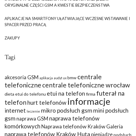
ORYGINALNE CZĘŚCI GSM A KWESTIE BEZPIECZEŃSTWA
APLIKACJE NA SMARTFONY UŁATWIAJĄCE WCZESNE WSTAWANIE I
SPACER PRZED PRACĄ
ZAKUPY
Tagi
centrale
akcesoria GSM
bmw
aplikacja
audyt ux
telefoniczne
centrale telefoniczne wrocław
futerał na
etui na telefon
dieta
etui do telefonu
firma
informacje
telefon
hurt telefonów
internet
mikro podsłuch gsm
mini podsłuch
leczenie
gsm
naprawa telefonów
naprawa GSM
komórkowych
Naprawa telefonów Kraków Galeria
naprawa telefonów Kraków Huta
pieniądze
podsłuch