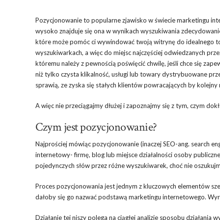
Pozycjonowanie to popularne zjawisko w świecie marketingu intern
wysoko znajduje się ona w wynikach wyszukiwania zdecydowanie p
które może pomóc ci wywindować twoją witrynę do idealnego to
wyszukiwarkach, a więc do miejsc najczęściej odwiedzanych przez 
któremu należy z pewnością poświęcić chwilę, jeśli chce się zape
niż tylko czysta klikalność, usługi lub towary dystrybuowane prz
sprawią, ze zyska się stałych klientów powracających by kolejny
A więc nie przeciągajmy dłużej i zapoznajmy się z tym, czym dokł
Czym jest pozycjonowanie?
Najprościej mówiąc pozycjonowanie (inaczej SEO-ang. search eng
internetowy- firmę, blog lub miejsce działalności osoby publicz
pojedynczych słów przez różne wyszukiwarek, choć nie oszukujmy
Proces pozycjonowania jest jednym z kluczowych elementów sz
dałoby się go nazwać podstawą marketingu internetowego. Wyró
Działanie tej niszy polega na ciągłej analizie sposobu działani