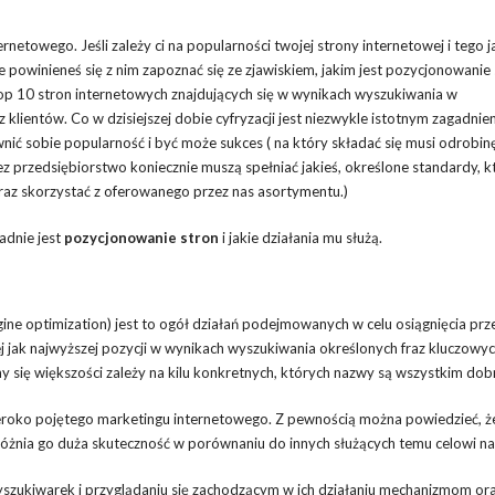
etowego. Jeśli zależy ci na popularności twojej strony internetowej i tego j
owinieneś się z nim zapoznać się ze zjawiskiem, jakim jest pozycjonowanie 
p 10 stron internetowych znajdujących się w wynikach wyszukiwania w
klientów. Co w dzisiejszej dobie cyfryzacji jest niezwykle istotnym zagadnie
wnić sobie popularność i być może sukces ( na który składać się musi odrobin
ez przedsiębiorstwo koniecznie muszą spełniać jakieś, określone standardy, k
 raz skorzystać z oferowanego przez nas asortymentu.)
adnie jest
pozycjonowanie stron
i jakie działania mu służą.
ine optimization) jest to ogół działań podejmowanych w celu osiągnięcia prz
nej jak najwyższej pozycji w wynikach wyszukiwania określonych fraz kluczowyc
 się większości zależy na kilu konkretnych, których nazwy są wszystkim dob
eroko pojętego marketingu internetowego. Z pewnością można powiedzieć, ż
żnia go duża skuteczność w porównaniu do innych służących temu celowi na
a wyszukiwarek i przyglądaniu się zachodzącym w ich działaniu mechanizmom or