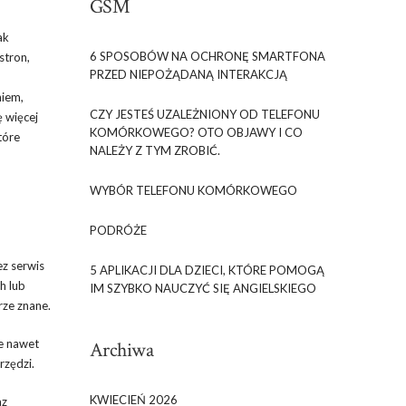
GSM
ak
6 SPOSOBÓW NA OCHRONĘ SMARTFONA
stron,
PRZED NIEPOŻĄDANĄ INTERAKCJĄ
niem,
CZY JESTEŚ UZALEŻNIONY OD TELEFONU
ę więcej
KOMÓRKOWEGO? OTO OBJAWY I CO
tóre
NALEŻY Z TYM ZROBIĆ.
WYBÓR TELEFONU KOMÓRKOWEGO
PODRÓŻE
ez serwis
5 APLIKACJI DLA DZIECI, KTÓRE POMOGĄ
h lub
IM SZYBKO NAUCZYĆ SIĘ ANGIELSKIEGO
rze znane.
e nawet
Archiwa
rzędzi.
KWIECIEŃ 2026
az