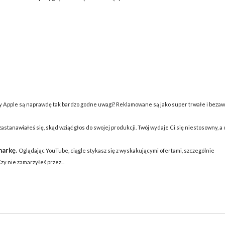
y Apple są naprawdę tak bardzo godne uwagi? Reklamowane są jako super trwałe i bezaw
zastanawiałeś się, skąd wziąć głos do swojej produkcji. Twój wydaje Ci się niestosowny, a
markę.
Oglądając YouTube, ciągle stykasz się z wyskakującymi ofertami, szczególnie
y nie zamarzyłeś przez...