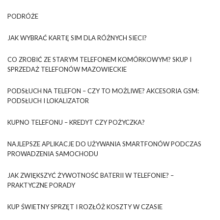
PODRÓŻE
JAK WYBRAĆ KARTĘ SIM DLA RÓŻNYCH SIECI?
CO ZROBIĆ ZE STARYM TELEFONEM KOMÓRKOWYM? SKUP I
SPRZEDAŻ TELEFONÓW MAZOWIECKIE
PODSŁUCH NA TELEFON – CZY TO MOŻLIWE? AKCESORIA GSM:
PODSŁUCH I LOKALIZATOR
KUPNO TELEFONU – KREDYT CZY POŻYCZKA?
NAJLEPSZE APLIKACJE DO UŻYWANIA SMARTFONÓW PODCZAS
PROWADZENIA SAMOCHODU
JAK ZWIĘKSZYĆ ŻYWOTNOŚĆ BATERII W TELEFONIE? –
PRAKTYCZNE PORADY
KUP ŚWIETNY SPRZĘT I ROZŁÓŻ KOSZTY W CZASIE