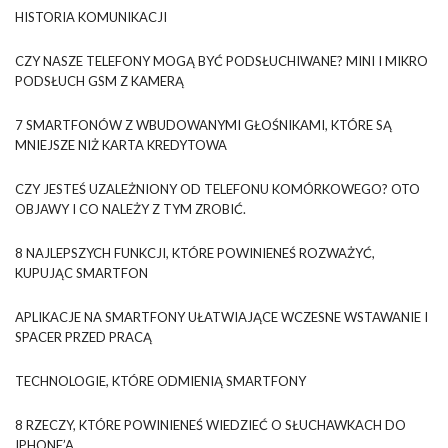
HISTORIA KOMUNIKACJI
CZY NASZE TELEFONY MOGĄ BYĆ PODSŁUCHIWANE? MINI I MIKRO
PODSŁUCH GSM Z KAMERĄ
7 SMARTFONÓW Z WBUDOWANYMI GŁOŚNIKAMI, KTÓRE SĄ
MNIEJSZE NIŻ KARTA KREDYTOWA
CZY JESTEŚ UZALEŻNIONY OD TELEFONU KOMÓRKOWEGO? OTO
OBJAWY I CO NALEŻY Z TYM ZROBIĆ.
8 NAJLEPSZYCH FUNKCJI, KTÓRE POWINIENEŚ ROZWAŻYĆ,
KUPUJĄC SMARTFON
APLIKACJE NA SMARTFONY UŁATWIAJĄCE WCZESNE WSTAWANIE I
SPACER PRZED PRACĄ
TECHNOLOGIE, KTÓRE ODMIENIĄ SMARTFONY
8 RZECZY, KTÓRE POWINIENEŚ WIEDZIEĆ O SŁUCHAWKACH DO
IPHONE’A