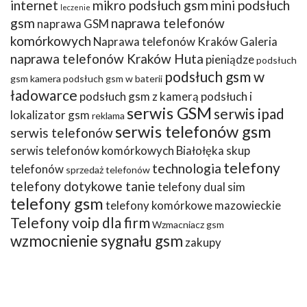
internet
mikro podsłuch gsm
mini podsłuch
leczenie
gsm
naprawa telefonów
naprawa GSM
komórkowych
Naprawa telefonów Kraków Galeria
naprawa telefonów Kraków Huta
pieniądze
podsłuch
podsłuch gsm w
gsm kamera
podsłuch gsm w baterii
ładowarce
podsłuch gsm z kamerą
podsłuch i
serwis GSM
serwis ipad
lokalizator gsm
reklama
serwis telefonów gsm
serwis telefonów
serwis telefonów komórkowych Białołęka
skup
telefony
technologia
telefonów
sprzedaż telefonów
telefony dotykowe tanie
telefony dual sim
telefony gsm
telefony komórkowe mazowieckie
Telefony voip dla firm
Wzmacniacz gsm
wzmocnienie sygnału gsm
zakupy