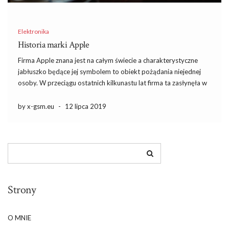
Elektronika
Historia marki Apple
Firma Apple znana jest na całym świecie a charakterystyczne
jabłuszko będące jej symbolem to obiekt pożądania niejednej
osoby. W przeciągu ostatnich kilkunastu lat firma ta zasłynęła w
branży elektronicznej w szczególności takimi produktami jak
iPhone, iPad oraz Mac. Z uwagi na ogromny sukces, jaki odniosła,
by x-gsm.eu
-
12 lipca 2019
[…]
Strony
O MNIE