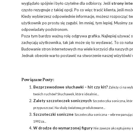
wyglądało spójnie i było czytelne dla odbiorcy. Jeśli
strony int
często rezygnuje z takiej opcji. Po co więc tracić klienta, jeśli m
Kiedy wybierzesz odpowiednie informacje, możesz rozpocząć twor
użytkownik po prostu się zagubi. Im mniej, tym lepiej. Musimy z
odpowiadały podstronom.
Poza tym bardzo ważną rolę odgrywa grafika. Najlepiej używać sw
zachęcają użytkownika, tak jak może się to wydawać. To co natural
Budowanie stron internetowych ma wiele korzyści dla naszych pr
Jednak obecnie warto postawić na stworzenie naszej wizytówki w
Powiązane Posty:
Bezprzewodowe słuchawki – hit czy kit?
Zależy ci na wy
twoich ruchów? Słuchawek, które idealnie...
Zalety szczoteczek sonicznych
Szczoteczka soniczna, któr
przypuszczać. Na skalę światową produkowane...
Szczoteczki soniczne
Szczoteczka soniczna – wbrew panujące
1992 za...
W drodze do wymarzonej figury
Nie zawsze akceptujemy s