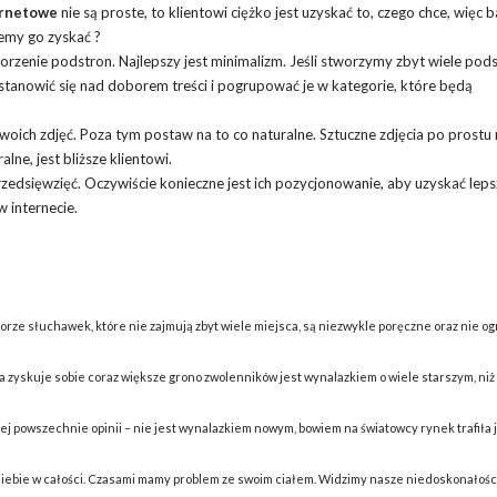
ernetowe
nie są proste, to klientowi ciężko jest uzyskać to, czego chce, więc 
ożemy go zyskać ?
zenie podstron. Najlepszy jest minimalizm. Jeśli stworzymy zbyt wiele pods
astanowić się nad doborem treści i pogrupować je w kategorie, które będą
oich zdjęć. Poza tym postaw na to co naturalne. Sztuczne zdjęcia po prostu 
ne, jest bliższe klientowi.
zedsięwzięć. Oczywiście konieczne jest ich pozycjonowanie, aby uzyskać leps
 internecie.
borze słuchawek, które nie zajmują zbyt wiele miejsca, są niezwykle poręczne oraz nie og
a zyskuje sobie coraz większe grono zwolenników jest wynalazkiem o wiele starszym, ni
j powszechnie opinii – nie jest wynalazkiem nowym, bowiem na światowcy rynek trafiła 
iebie w całości. Czasami mamy problem ze swoim ciałem. Widzimy nasze niedoskonałoś