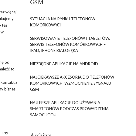
GSM
raz więcej
zukujemy
SYTUACJA NA RYNKU TELEFONÓW
KOMÓRKOWYCH
o też
ż w
SERWISOWANIE TELEFONÓW I TABLETÓW.
SERWIS TELEFONÓW KOMÓRKOWYCH –
IPAD, IPHONE BIAŁOŁĘKA
onę od
NIEZBĘDNE APLIKACJE NA ANDROID
naleźć to
NAJCIEKAWSZE AKCESORIA DO TELEFONÓW
 kontakt z
KOMÓRKOWYCH. WZMOCNIENIE SYGNAŁU
ny biznes
GSM
NAJLEPSZE APLIKACJE DO UŻYWANIA
SMARTFONÓW PODCZAS PROWADZENIA
SAMOCHODU
, aby
Archiwa