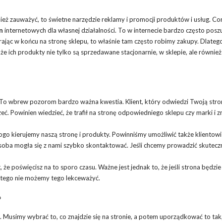
nież zauważyć, to świetne narzędzie reklamy i promocji produktów i usług. Co
n
internetowych dla własnej działalności. To w internecie bardzo często pos
rając w końcu na stronę sklepu, to właśnie tam często robimy zakupy. Dlateg
że ich produkty nie tylko są sprzedawane stacjonarnie, w sklepie, ale równie
. To wbrew pozorom bardzo ważna kwestia. Klient, który odwiedzi Twoją str
ć. Powinien wiedzieć, że trafił na stronę odpowiedniego sklepu czy marki i z
ogo kierujemy naszą stronę i produkty. Powinniśmy umożliwić także klientowi
soba mogła się z nami szybko skontaktować. Jeśli chcemy prowadzić skutecz
 że poświęcisz na to sporo czasu. Ważne jest jednak to, że jeśli strona będzie
latego nie możemy tego lekceważyć.
?
Musimy wybrać to, co znajdzie się na stronie, a potem uporządkować to tak