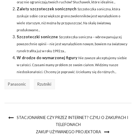
oraz nie ograniczają twoich ruchów? Słuchawek, które idealnie...
Zalety szczoteczek sonicznych
Szczoteczka soniczna, która
zyskuje sobie coraz większe grono zwolenników jest wynalazkiem o
wiele starszym, niż można by przypuszczać. Na skalę światową
produkowane...
Szczoteczki soniczne
Szczoteczka soniczna – wbrew panującej
powszechnie opinii – nie jest wynalazkiem nowym, bowiem na światowcy
rynek trafiła już w roku 1992 za...
W drodze do wymarzonej figury
Nie zawsze akceptujemy siebie
w całości. Czasami mamy problem ze swoim ciałem. Widzimy nasze
niedoskonałości. Chcemy je poprawić. Uciekamy się do różnych...
Panasonic
Rzutniki
STACJONARNIE CZY PRZEZ INTERNET? CZYLI O ZAKUPACH I
TELEFONACH
ZAKUP UŻYWANEGO PROJEKTORA