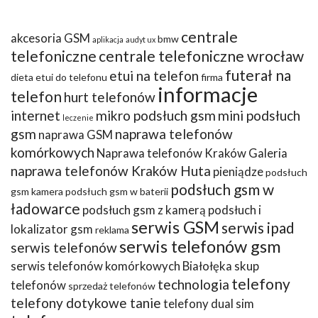
centrale
akcesoria GSM
bmw
aplikacja
audyt ux
telefoniczne
centrale telefoniczne wrocław
futerał na
etui na telefon
dieta
etui do telefonu
firma
informacje
telefon
hurt telefonów
internet
mikro podsłuch gsm
mini podsłuch
leczenie
gsm
naprawa telefonów
naprawa GSM
komórkowych
Naprawa telefonów Kraków Galeria
naprawa telefonów Kraków Huta
pieniądze
podsłuch
podsłuch gsm w
gsm kamera
podsłuch gsm w baterii
ładowarce
podsłuch gsm z kamerą
podsłuch i
serwis GSM
serwis ipad
lokalizator gsm
reklama
serwis telefonów gsm
serwis telefonów
serwis telefonów komórkowych Białołęka
skup
telefony
technologia
telefonów
sprzedaż telefonów
telefony dotykowe tanie
telefony dual sim