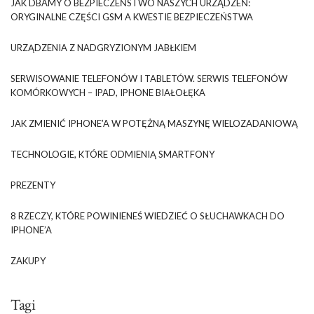
JAK DBAMY O BEZPIECZEŃSTWO NASZYCH URZĄDZEŃ:
ORYGINALNE CZĘŚCI GSM A KWESTIE BEZPIECZEŃSTWA
URZĄDZENIA Z NADGRYZIONYM JABŁKIEM
SERWISOWANIE TELEFONÓW I TABLETÓW. SERWIS TELEFONÓW
KOMÓRKOWYCH – IPAD, IPHONE BIAŁOŁĘKA
JAK ZMIENIĆ IPHONE’A W POTĘŻNĄ MASZYNĘ WIELOZADANIOWĄ
TECHNOLOGIE, KTÓRE ODMIENIĄ SMARTFONY
PREZENTY
8 RZECZY, KTÓRE POWINIENEŚ WIEDZIEĆ O SŁUCHAWKACH DO
IPHONE’A
ZAKUPY
Tagi