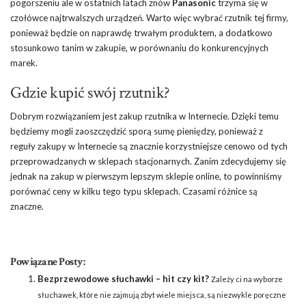
pogorszeniu ale w ostatnich latach znów
Panasonic
trzyma się w
czołówce najtrwalszych urządzeń. Warto więc wybrać rzutnik tej firmy,
ponieważ będzie on naprawdę trwałym produktem, a dodatkowo
stosunkowo tanim w zakupie, w porównaniu do konkurencyjnych
marek.
Gdzie kupić swój rzutnik?
Dobrym rozwiązaniem jest zakup rzutnika w Internecie. Dzięki temu
będziemy mogli zaoszczędzić sporą sumę pieniędzy, ponieważ z
reguły zakupy w Internecie są znacznie korzystniejsze cenowo od tych
przeprowadzanych w sklepach stacjonarnych. Zanim zdecydujemy się
jednak na zakup w pierwszym lepszym sklepie online, to powinniśmy
porównać ceny w kilku tego typu sklepach. Czasami różnice są
znaczne.
Powiązane Posty:
Bezprzewodowe słuchawki – hit czy kit?
Zależy ci na wyborze
słuchawek, które nie zajmują zbyt wiele miejsca, są niezwykle poręczne