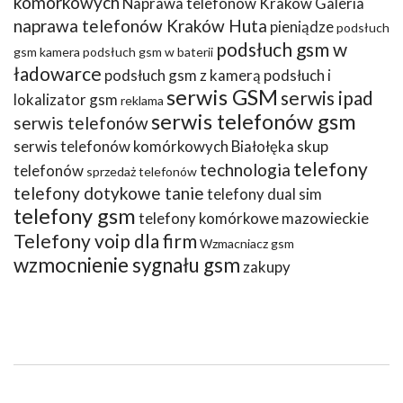
komórkowych
Naprawa telefonów Kraków Galeria
naprawa telefonów Kraków Huta
pieniądze
podsłuch
podsłuch gsm w
gsm kamera
podsłuch gsm w baterii
ładowarce
podsłuch gsm z kamerą
podsłuch i
serwis GSM
serwis ipad
lokalizator gsm
reklama
serwis telefonów gsm
serwis telefonów
serwis telefonów komórkowych Białołęka
skup
telefony
technologia
telefonów
sprzedaż telefonów
telefony dotykowe tanie
telefony dual sim
telefony gsm
telefony komórkowe mazowieckie
Telefony voip dla firm
Wzmacniacz gsm
wzmocnienie sygnału gsm
zakupy