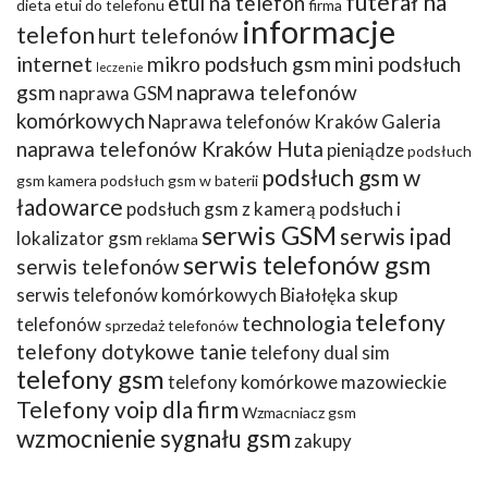
futerał na
etui na telefon
dieta
etui do telefonu
firma
informacje
telefon
hurt telefonów
internet
mikro podsłuch gsm
mini podsłuch
leczenie
gsm
naprawa telefonów
naprawa GSM
komórkowych
Naprawa telefonów Kraków Galeria
naprawa telefonów Kraków Huta
pieniądze
podsłuch
podsłuch gsm w
gsm kamera
podsłuch gsm w baterii
ładowarce
podsłuch gsm z kamerą
podsłuch i
serwis GSM
serwis ipad
lokalizator gsm
reklama
serwis telefonów gsm
serwis telefonów
serwis telefonów komórkowych Białołęka
skup
telefony
technologia
telefonów
sprzedaż telefonów
telefony dotykowe tanie
telefony dual sim
telefony gsm
telefony komórkowe mazowieckie
Telefony voip dla firm
Wzmacniacz gsm
wzmocnienie sygnału gsm
zakupy