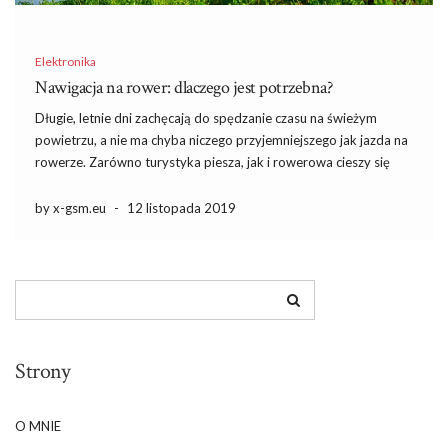
Elektronika
Nawigacja na rower: dlaczego jest potrzebna?
Długie, letnie dni zachęcają do spędzanie czasu na świeżym
powietrzu, a nie ma chyba niczego przyjemniejszego jak jazda na
rowerze. Zarówno turystyka piesza, jak i rowerowa cieszy się
ogromną popularnością, jednak z rowerem można zobaczyć
znacznie więcej. Decydując się jednak na wycieczkę rowerową,
by x-gsm.eu
-
12 listopada 2019
warto zaopatrzyć […]
Strony
O MNIE