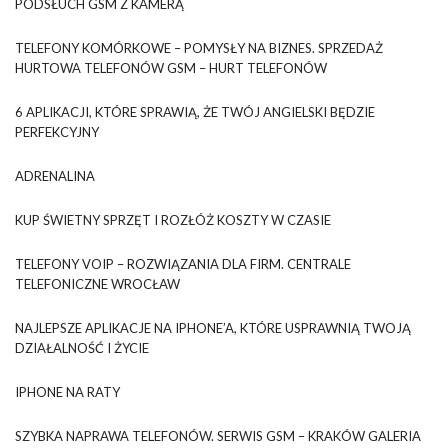
PODSŁUCH GSM Z KAMERĄ
TELEFONY KOMÓRKOWE – POMYSŁY NA BIZNES. SPRZEDAŻ
HURTOWA TELEFONÓW GSM – HURT TELEFONÓW
6 APLIKACJI, KTÓRE SPRAWIĄ, ŻE TWÓJ ANGIELSKI BĘDZIE
PERFEKCYJNY
ADRENALINA
KUP ŚWIETNY SPRZĘT I ROZŁÓŻ KOSZTY W CZASIE
TELEFONY VOIP – ROZWIĄZANIA DLA FIRM. CENTRALE
TELEFONICZNE WROCŁAW
NAJLEPSZE APLIKACJE NA IPHONE’A, KTÓRE USPRAWNIĄ TWOJĄ
DZIAŁALNOŚĆ I ŻYCIE
IPHONE NA RATY
SZYBKA NAPRAWA TELEFONÓW. SERWIS GSM – KRAKÓW GALERIA