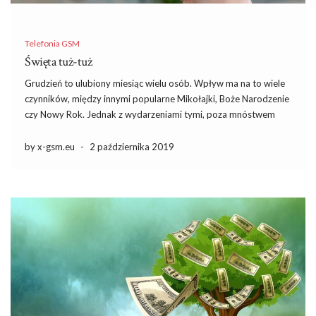
Telefonia GSM
Święta tuż-tuż
Grudzień to ulubiony miesiąc wielu osób. Wpływ ma na to wiele
czynników, między innymi popularne Mikołajki, Boże Narodzenie
czy Nowy Rok. Jednak z wydarzeniami tymi, poza mnóstwem
radości wiążą się też zwykle spore wydatki. Wiadomo bowiem,
że skoro są święta – to muszą być też […]
by x-gsm.eu
-
2 października 2019