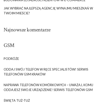
BUDOWANIA LOJALNOŚCI KLIENTÓW W E-COMMERCE
JAK WYBRAĆ NAJLEPSZĄ AGENCJĘ WYNAJMU MIESZKAŃ W
TWOIM MIEŚCIE?
Najnowsze komentarze
GSM
PODRÓŻE
ODDAJ SWÓJ TELEFON W RĘCE SPECJALISTÓW! SERWIS
TELEFONÓW GSM KRAKÓW
NAPRAWA TELEFONÓW KOMÓRKOWYCH – UWAŻAJ, KOMU
ODDAJESZ SWOJE URZĄDZENIE! SERWIS TELEFONÓW GSM
ŚWIĘTA TUŻ-TUŻ