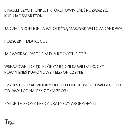
8 NAJLEPSZYCH FUNKCJI, KTÓRE POWINIENEŚ ROZWAŻYĆ,
KUPUJĄC SMARTFON
JAK ZMIENIĆ IPHONE’A W POTĘŻNĄ MASZYNĘ WIELOZADANIOWĄ
POŻYCZKI – DLA KOGO?
JAK WYBRAĆ KARTĘ SIM DLA RÓŻNYCH SIECI?
WSKAZÓWKI, DZIĘKI KTÓRYM BĘDZIESZ WIEDZIEĆ, CZY
POWINIENEŚ KUPIĆ NOWY TELEFON CZY NIE
CZY JESTEŚ UZALEŻNIONY OD TELEFONU KOMÓRKOWEGO? OTO
OBJAWY I CO NALEŻY Z TYM ZROBIĆ.
ZAKUP TELEFONY: KREDYT, RATY CZY ABONAMENT?
Tagi