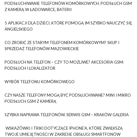
PODSŁUCHIWANIE TELEFONÓW KOMÓRKOWYCH. PODSŁUCH GSM
Z KAMERĄ W ŁADOWARCE, BATERII
5 APLIKACJI DLA DZIECI, KTÓRE POMOGĄ IM SZYBKO NAUCZYĆ SIĘ
ANGIELSKIEGO
CO ZROBIĆ ZE STARYM TELEFONEM KOMÓRKOWYM? SKUP I
SPRZEDAŻ TELEFONÓW MAZOWIECKIE
PODSŁUCH NA TELEFON – CZY TO MOŻLIWE? AKCESORIA GSM:
PODSŁUCH I LOKALIZATOR
WYBÓR TELEFONU KOMÓRKOWEGO
CZY NASZE TELEFONY MOGĄ BYĆ PODSŁUCHIWANE? MINI I MIKRO
PODSŁUCH GSM Z KAMERĄ
SZYBKA NAPRAWA TELEFONÓW. SERWIS GSM – KRAKÓW GALERIA
WSKAZÓWKI I TRIKI DOTYCZĄCE IPHONE’A, KTÓRE ZWIĘKSZĄ
TWOJE UMIEJĘTNOŚCI W ZAKRESIE OBSŁUGI SMARTFONÓW