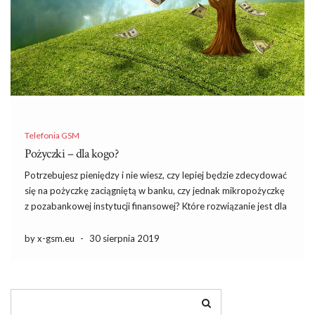
Telefonia GSM
Pożyczki – dla kogo?
Potrzebujesz pieniędzy i nie wiesz, czy lepiej będzie zdecydować
się na pożyczkę zaciągniętą w banku, czy jednak mikropożyczkę
z pozabankowej instytucji finansowej? Które rozwiązanie jest dla
Ciebie sensowniejsze i czym one tak naprawdę się różnią? O tym
przeczytasz poniżej. Mikropożyczka czyli chwilówka Załóżmy, że
by x-gsm.eu
-
30 sierpnia 2019
w […]