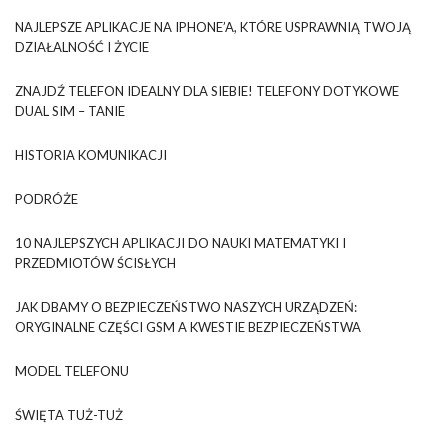
NAJLEPSZE APLIKACJE NA IPHONE’A, KTÓRE USPRAWNIĄ TWOJĄ
DZIAŁALNOŚĆ I ŻYCIE
ZNAJDŹ TELEFON IDEALNY DLA SIEBIE! TELEFONY DOTYKOWE
DUAL SIM – TANIE
HISTORIA KOMUNIKACJI
PODRÓŻE
10 NAJLEPSZYCH APLIKACJI DO NAUKI MATEMATYKI I
PRZEDMIOTÓW ŚCISŁYCH
JAK DBAMY O BEZPIECZEŃSTWO NASZYCH URZĄDZEŃ:
ORYGINALNE CZĘŚCI GSM A KWESTIE BEZPIECZEŃSTWA
MODEL TELEFONU
ŚWIĘTA TUŻ-TUŻ