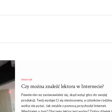
Internet
Czy można znaleźć lektora w Internecie?
Pewnie nie raz zastanawiałeś się, skąd wziąć głos do swojej
produkcji. Twój wydaje Ci się niestosowny, a członków rodzin
wolisz nie pytać. Jak zwykle z pomocą przychodzi Internet.
Wiedziałeś o tym? Dlaczego lektor jest ważny? Dobry dźwięk 