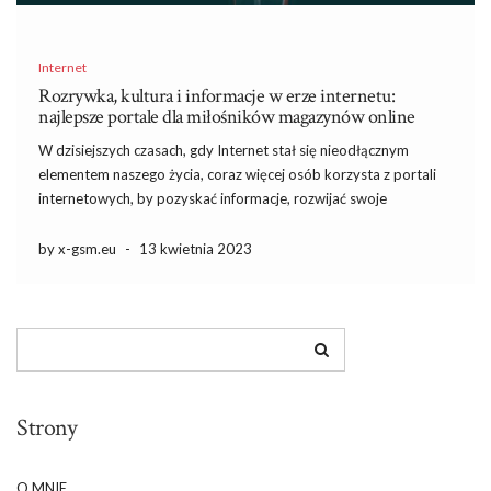
Internet
Rozrywka, kultura i informacje w erze internetu:
najlepsze portale dla miłośników magazynów online
W dzisiejszych czasach, gdy Internet stał się nieodłącznym
elementem naszego życia, coraz więcej osób korzysta z portali
internetowych, by pozyskać informacje, rozwijać swoje
zainteresowania lub po prostu się dobrze bawić. W tym artykule
przedstawimy najlepsze portale dla miłośników magazynów
by x-gsm.eu
-
13 kwietnia 2023
online, które oferują różnorodne treści z […]
Strony
O MNIE