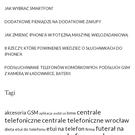
JAK WYBRAĆ SMARTFON?
DODATKOWE PIENIĄDZE NA DODATKOWE ZAKUPY
JAK ZMIENIĆ IPHONE’A W POTĘŻNĄ MASZYNĘ WIELOZADANIOWĄ
8 RZECZY, KTÓRE POWINIENEŚ WIEDZIEĆ O SŁUCHAWKACH DO
IPHONE’A
PODSŁUCHIWANIE TELEFONÓW KOMÓRKOWYCH. PODSŁUCH GSM
Z KAMERĄ W ŁADOWARCE, BATERII
Tagi
centrale
akcesoria GSM
bmw
aplikacja
audyt ux
telefoniczne
centrale telefoniczne wrocław
futerał na
etui na telefon
dieta
etui do telefonu
firma