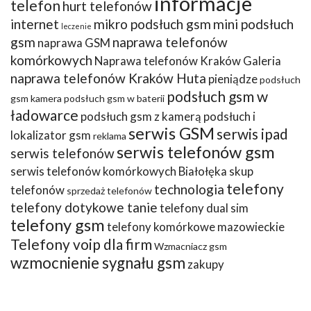
informacje
telefon
hurt telefonów
internet
mikro podsłuch gsm
mini podsłuch
leczenie
gsm
naprawa telefonów
naprawa GSM
komórkowych
Naprawa telefonów Kraków Galeria
naprawa telefonów Kraków Huta
pieniądze
podsłuch
podsłuch gsm w
gsm kamera
podsłuch gsm w baterii
ładowarce
podsłuch gsm z kamerą
podsłuch i
serwis GSM
serwis ipad
lokalizator gsm
reklama
serwis telefonów gsm
serwis telefonów
serwis telefonów komórkowych Białołęka
skup
telefony
technologia
telefonów
sprzedaż telefonów
telefony dotykowe tanie
telefony dual sim
telefony gsm
telefony komórkowe mazowieckie
Telefony voip dla firm
Wzmacniacz gsm
wzmocnienie sygnału gsm
zakupy