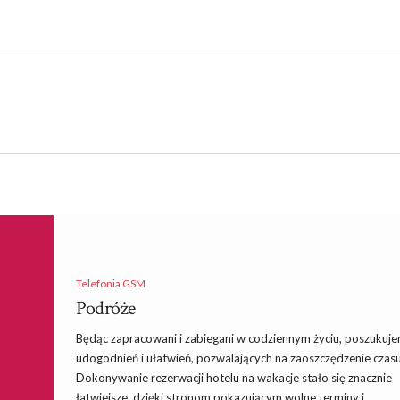
Telefonia GSM
Podróże
Będąc zapracowani i zabiegani w codziennym życiu, poszukuj
udogodnień i ułatwień, pozwalających na zaoszczędzenie czasu
Dokonywanie rezerwacji hotelu na wakacje stało się znacznie
łatwiejsze, dzięki stronom pokazującym wolne terminy i